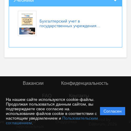
Учебники
Бухгалтерский учет в
государственных учреждения...
Вакансии
Конфиденциальность
FAQ
Контакты
На нашем сайте используются cookie-файлы.
Продолжая пользоваться данным сайтом, вы
подтверждаете свое согласие на
© rior
Согласен
Политика
использование файлов cookie в соответствии с
защиты и
настоящим уведомлением и
Пользовательским
Powered by
ие
обработки
Поддержка
И
соглашением
.
Editorum,
2026
персональных