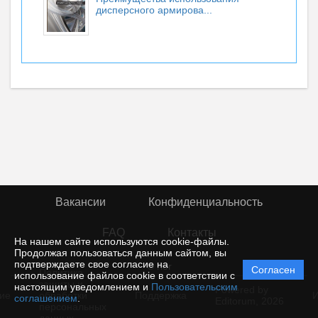
дисперсного армирова...
Вакансии
Конфиденциальность
FAQ
Контакты
На нашем сайте используются cookie-файлы.
Продолжая пользоваться данным сайтом, вы
подтверждаете свое согласие на
© rior
Согласен
Политика
использование файлов cookie в соответствии с
защиты и
настоящим уведомлением и
Пользовательским
Powered by
ие
обработки
Поддержка
И
соглашением
.
Editorum,
2026
персональных