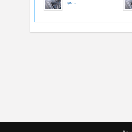
про...
Вак