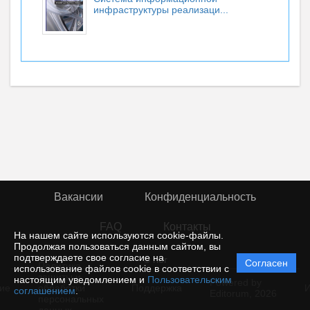
инфраструктуры реализаци...
Вакансии
Конфиденциальность
FAQ
Контакты
На нашем сайте используются cookie-файлы.
Продолжая пользоваться данным сайтом, вы
подтверждаете свое согласие на
© rior
Согласен
Политика
использование файлов cookie в соответствии с
защиты и
настоящим уведомлением и
Пользовательским
Powered by
ие
обработки
Поддержка
И
соглашением
.
Editorum,
2026
персональных