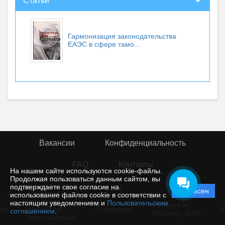
Статьи
Гармонизация законодательства
ЕАЭС в сфере тамо...
Вакансии
Конфиденциальность
FAQ
Контакты
На нашем сайте используются cookie-файлы.
Продолжая пользоваться данным сайтом, вы
подтверждаете свое согласие на
© rior
Согласен
Политика
использование файлов cookie в соответствии с
защиты и
настоящим уведомлением и
Пользовательским
Powered by
ие
обработки
Поддержка
И
соглашением
.
Editorum,
2026
персональных