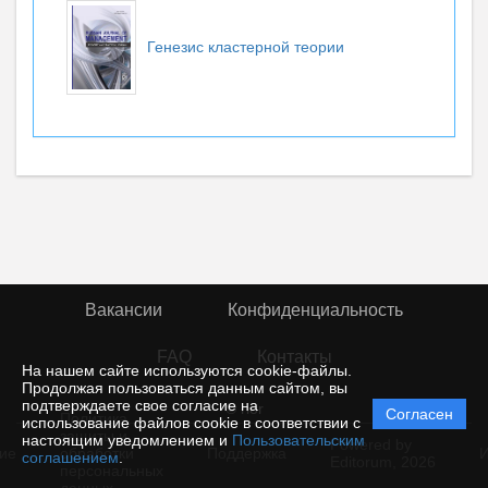
Генезис кластерной теории
Вакансии
Конфиденциальность
FAQ
Контакты
На нашем сайте используются cookie-файлы.
Продолжая пользоваться данным сайтом, вы
подтверждаете свое согласие на
© rior
Согласен
Политика
использование файлов cookie в соответствии с
защиты и
настоящим уведомлением и
Пользовательским
Powered by
ие
обработки
Поддержка
И
соглашением
.
Editorum,
2026
персональных