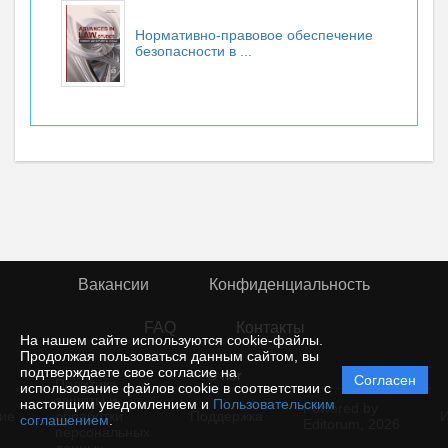
Нормативно-правовое обеспечение
безопасности в ...
Вакансии
Конфиденциальность
FAQ
Контакты
На нашем сайте используются cookie-файлы.
Продолжая пользоваться данным сайтом, вы
подтверждаете свое согласие на
© rior
Согласен
Политика
использование файлов cookie в соответствии с
защиты и
настоящим уведомлением и
Пользовательским
Powered by
ие
обработки
Поддержка
И
соглашением
.
Editorum,
2026
персональных