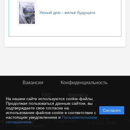
Умный дом - жилье будущего
Вакансии
Конфиденциальность
FAQ
Контакты
На нашем сайте используются cookie-файлы.
Продолжая пользоваться данным сайтом, вы
подтверждаете свое согласие на
© rior
Согласен
Политика
использование файлов cookie в соответствии с
защиты и
настоящим уведомлением и
Пользовательским
Powered by
ие
обработки
Поддержка
И
соглашением
.
Editorum,
2026
персональных