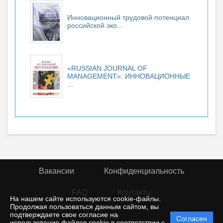
Инновационный трудовой потенциал
российской эко...
«RUSSIAN JOURNAL OF
MANAGEMENT»: ИННОВАЦИОННЫЕ
...
Вакансии
Конфиденциальность
FAQ
Контакты
На нашем сайте используются cookie-файлы.
Продолжая пользоваться данным сайтом, вы
подтверждаете свое согласие на
© rior
Согласен
Политика
использование файлов cookie в соответствии с