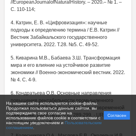
//EuropeanJournalofNaturalHistory. – 2020.– № 1. –
С. 110-114;
4. Катрин, Е. В. «Цифровизация»: научные
подходы к определению термина / Е.В. Катрин //
Вестник Забайкальского государственного
университета. 2022. Т.28. №5. С. 49-52.
5. Киварина М.В., Бабаева З.Ш. Трансформация
мира и его влияние на устойчивое развитие
экономики // Военно-экономический вестник. 2022.
№ 4. С. 4-9.
6. Кондратьева О.В. Основные направления
повышения рентабельности промышленного
На нашем сайте используются cookie-файлы.
предприятия // Актуальные вопросы современной
Продолжая пользоваться данным сайтом, вы
подтверждаете свое согласие на
экономики, 2023. №12. – С. 289-299. - URL:
Согласен
использование файлов cookie в соответствии с
http://www.авсэ.рф
настоящим уведомлением и
Пользовательским
соглашением
.
7. Колесникова О.А., Маслова Е.В., Околелых И.В.