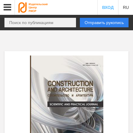
ВХОД
RU
Отправить рукопись