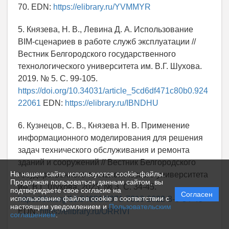
70. EDN:
https://elibrary.ru/YVMMYR
5. Князева, Н. В., Левина Д. А. Использование
BIM-сценариев в работе служб эксплуатации //
Вестник Белгородского государственного
технологического университета им. В.Г. Шухова.
2019. № 5. С. 99-105.
https://doi.org/10.34031/article_5cd6df471c80b0.924
22061
EDN:
https://elibrary.ru/IBNDHU
6. Кузнецов, С. В., Князева Н. В. Применение
информационного моделирования для решения
задач технического обслуживания и ремонта
зданий и сооружений // Вестник Белгородского
На нашем сайте используются cookie-файлы.
государственного технологического университета
Продолжая пользоваться данным сайтом, вы
им. В.Г. Шухова. 2023. № 3. С. 34-45.
подтверждаете свое согласие на
Согласен
использование файлов cookie в соответствии с
https://doi.org/10.34031/2071-7318-2022-8-3-34-45
настоящим уведомлением и
Пользовательским
EDN:
https://elibrary.ru/ORRIVI
соглашением
.