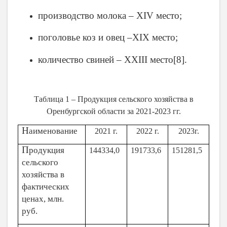
производство молока – XIV место;
поголовье коз и овец –XIX место;
количество свиней – XXIII место
[
8
]
.
Таблица 1 – Продукция сельского хозяйства в
Оренбургской области за 2021-2023 гг.
Н
аименование
2021 г.
2022 г.
2023г.
П
родукция
144334,0
191733,6
151281,5
сельского
хозяйства в
фактических
ценах, млн.
руб.