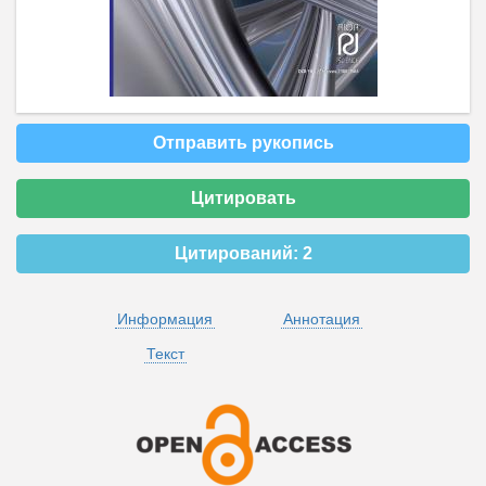
Отправить рукопись
Цитировать
Цитирований:
2
Информация
Аннотация
Текст