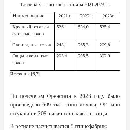
Таблица 3 – Поголовье скота за 2021-2023 гг.
Н
аименование
2021 г.
2022 г.
2023г.
Крупный рогатый
526,1
534,0
535,4
скот, тыс. голов
Свиньи, тыс. голов
248,1
265,3
209,8
Овцы и козы, тыс.
293,4
295,5
302,9
голов
Источник
[
6,7
]
По подсчетам Оренстата в 2023 году было
произведено 609 тыс. тонн молока, 991 млн
штук яиц и 209 тысяч тонн мяса и птицы.
В регионе насчитывается 5 птицефабрик: