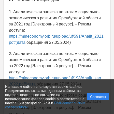
1. Аналитическая записка по итогам социально-
экономического развития Оренбургской области
за 2021 год [Электронный ресурс]. – Режим
доступа:
https://mineconomy.orb.ru/upload/uf/591/Analit_2021.
pdf/(дата
обращения 27.05.2024)
2. Аналитическая записка по итогам социально-
экономического развития Оренбургской области
за 2022 год [Электронный ресурс]. – Режим
доступа:
https://mineconomy.orb.ru/upload/uf/198/Analit_zap_
2022.pdf/(дата
обращения 27.05.2024)
На нашем сайте используются cookie-файлы.
Продолжая пользоваться данным сайтом, вы
подтверждаете свое согласие на
3. Аналитическая записка по итогам социально-
Согласен
использование файлов cookie в соответствии с
экономического развития Оренбургской области
настоящим уведомлением и
Пользовательским
соглашением
.
за 2023 год [Электронный ресурс]. – Режим
доступа: