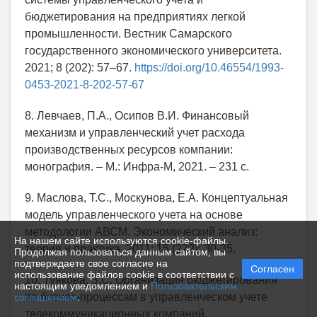
бюджетирования на предприятиях легкой
промышленности. Вестник Самарского
государственного экономического университета.
2021; 8 (202): 57–67.
https://doi.org/10.46554/1993-
0453-2021-8-202-57-67
8. Левчаев, П.А., Осипов В.И. Финансовый
механизм и управленческий учет расхода
производственных ресурсов компании:
монография. – М.: Инфра-М, 2021. – 231 с.
9. Маслова, Т.С., Москунова, Е.А. Концептуальная
модель управленческого учета на основе
методологии АВСМ. Экономический анализ:
На нашем сайте используются cookie-файлы.
теория и практика. 2011; 15 (222): 30-35.
Продолжая пользоваться данным сайтом, вы
подтверждаете свое согласие на
Согласен
использование файлов cookie в соответствии с
10. Туякова, З.С. Организация бюджетирования
настоящим уведомлением и
Пользовательским
по бизнес-процессам в управленческом учете
соглашением
.
телекоммуникационных компаний.