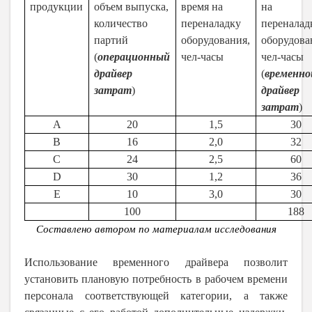
продукции
объем выпуска,
время на
на
количество
переналадку
переналад
партий
оборудования,
оборудова
(
операционный
чел-часы
чел-часы
драйвер
(
временно
затрат
)
драйвер
затрат
)
А
20
1,5
30
В
16
2,0
32
С
24
2,5
60
D
30
1,2
36
E
10
3,0
30
100
188
Составлено автором по материалам исследования
Использование временного драйвера позволит
установить плановую потребность в рабочем времени
персонала соответствующей категории, а также