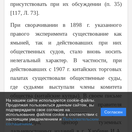
присутствовать при их обсуждении (п. 35)
[117, Л. 73].
При сворачивании в 1898 г. указанного
правого эксперимента существование как
ямыней, так и действовавших при них
общественных судов, стало вновь носить
нелегальный характер. В частности, при
действовавших с 1907 г. китайских торговых
палатах существовали общественные суды,
где судьями выступали члены комитета
общества (китайские купцы). В своем письме
На нашем сайте используются cookie-файлы.
от 15 сентября 1911 г. на имя правителя
Продолжая пользоваться данным сайтом, вы
подтверждаете свое согласие на
Согласен
канцелярии Приамурского генерал-
использование файлов cookie в соответствии с
настоящим уведомлением и
Пользовательским
губернатора, цензор туземных
соглашением
.
дальневосточных изданий в г. Харбине И.А.