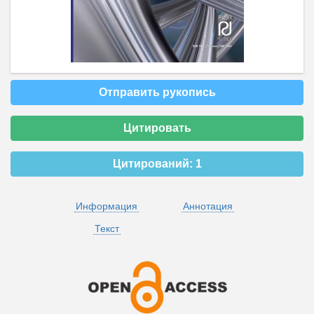
Отправить рукопись
Цитировать
Цитирований:
1
Информация
Аннотация
Текст