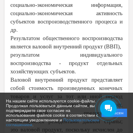
социально-экономическая информация,
социально-экономическая активность
субъектов воспроизводственного процесса и
др.
Результатом общественного воспроизводства
является валовой внутренний продукт (ВВП),
результатом индивидуального
воспроизводства
-
продукт отдельных
хозяйствующих субъектов.
Валовой внутренний продукт представляет
собой стоимость произведенных конечных
товаров и услуг за тот или иной период
На нашем сайте используются cookie-файлы.
времени; это внутренний продукт,
Продолжая пользоваться данным сайтом, вы
подтверждаете свое согласие на
произведенный предприятиями,
Согласен
использование файлов cookie в соответствии с
настоящим уведомлением и
Пользовательским
являющимися резидентами данной страны;
соглашением
.
это валовой продукт, поскольку исчислен до