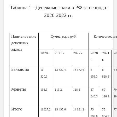
Таблица 1 - Денежные знаки в РФ за период с
2020-2022 гг.
Наименование
Сумма, млрд руб.
Количество, млн
денежных
знаков
2020 г.
2021 г.
2022 г.
2020
2021
20
г.
г.
Банкноты
10
13 322,4
13 972,6
6
6
6 
520,3
153,3
828,3
Монеты
106,9
113,2
118,6
67
69
70
846,3
126,4
2
Итого
10627,2
13 435,6
14 091,2
73
75
77
999,6
954,7