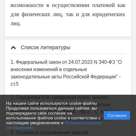
возможности в осуществлении платежей как
для физических лиц, так и для юридических
лиц.
Список литературы
1. Федеральный закон от 24.07.2023 N 340-ФЗ "О
внесении изменений в отдельные
законодательные акты Российской Федерации" -
ст.5
2. Городнова Н.В. Цифровой рубль: анализ
На нашем сайте используются cookie-файлы.
перспектив и последствий // Экономическая
Продолжая пользоваться данным сайтом, вы
безопасность. - 2021. - Том 4. - № 3. - С. 671-684. -
подтверждаете свое согласие на
Согласен
использование файлов cookie в соответствии с
doi:
https://doi.org/10.18334/ecsec.4.3.111937.
настоящим уведомлением и
Пользовательским
соглашением
.
3. Основные направления единой