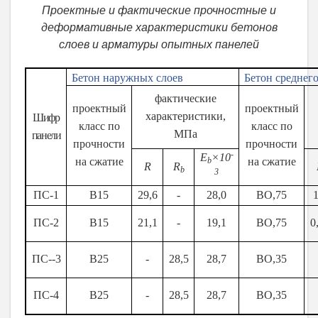
Проектные и фактические прочностные и
деформативные характеристики бетонов
слоев и арматуры опытных панелей
Бетон наружных слоев
Бетон среднего
фактические
проектный
проектный
характеристики,
Шифр
класс по
класс по
МПа
панели
прочности
прочности
-
E
×
10
на сжатие
b
на сжатие
R
R
b
3
ПС-1
В15
29,6
-
28,0
ВО,75
1
ПС-2
В15
21,1
-
19,1
ВО,75
0
ПС--3
В25
-
28,5
28,7
ВО,
3
5
ПС-4
В25
-
28,5
28,7
ВО,
3
5