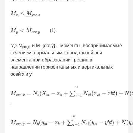
M
x
≤
M
c
r
c
,
x
M
y
<
M
c
r
c
,
y
(1)
где M
и M_{crc,y} – моменты, воспринимаемые
crc,x
сечением, нормальным к продольной оси
элемента при образовании трещин в
направлении горизонтальных и вертикальных
осей х и y.
M
c
r
c
,
x
=
N
b
(
X
b
t
−
x
b
+
∑
i
=
1
n
N
s
i
(
x
s
i
−
x
b
t
)
+
N
(
x
b
t
−
x
;
M
c
r
c
,
y
=
N
b
(
y
b
t
−
x
b
+
∑
i
=
1
n
N
s
i
(
y
s
i
−
y
b
t
)
+
N
(
y
b
t
−
y
N