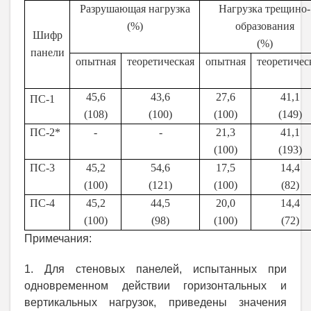
Разрушающая нагрузка
Нагрузка трещино-
(%)
образования
Шифр
(%)
панели
опытная
теоретическая
опытная
теоретичес
4
5,
6
43
,
6
27,6
41,1
ПС-1
(10
8
)
(100)
(100)
(149)
ПС-2
*
-
-
21,3
41,1
(100)
(193)
ПС-3
45,2
54,6
17,5
14,4
(100)
(121)
(100)
(82)
ПС-4
45,2
44,5
20,0
14,4
(100)
(98)
(100)
(72)
Примечания:
1. Для стеновых панелей, испытанных при
одновременном действии горизонтальных и
вертикальных нагрузок, приведены значения