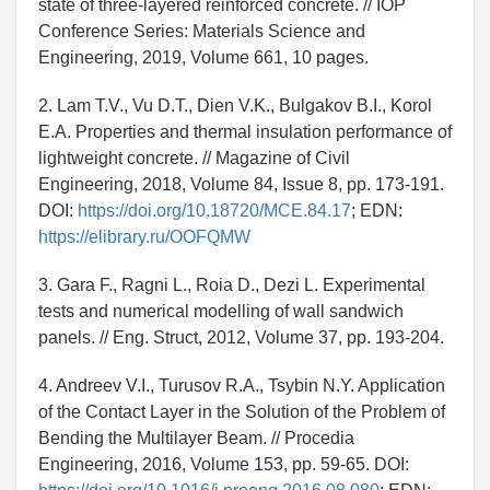
state of three-layered reinforced concrete. // IOP
Conference Series: Materials Science and
Engineering, 2019, Volume 661, 10 pages.
2. Lam T.V., Vu D.T., Dien V.K., Bulgakov B.I., Korol
E.A. Properties and thermal insulation performance of
lightweight concrete. // Magazine of Civil
Engineering, 2018, Volume 84, Issue 8, pp. 173-191.
DOI:
https://doi.org/10.18720/MCE.84.17
; EDN:
https://elibrary.ru/OOFQMW
3. Gara F., Ragni L., Roia D., Dezi L. Experimental
tests and numerical modelling of wall sandwich
panels. // Eng. Struct, 2012, Volume 37, pp. 193-204.
4. Andreev V.I., Turusov R.A., Tsybin N.Y. Application
of the Contact Layer in the Solution of the Problem of
Bending the Multilayer Beam. // Procedia
Engineering, 2016, Volume 153, pp. 59-65. DOI: