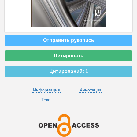
Отправить рукопись
Цитировать
Цитирований:
1
Информация
Аннотация
Текст