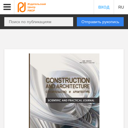
ВХОД
RU
Отправить рукопись