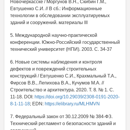
Новочеркасске / Моргунов В.Н., Скибин Г.М.,
Евтушенко С.И. // В сб.: Информационные
технологии в обследовании эксплуатируемых
зданий и сооружений. материалы III
5. Международной научно-практической
конференции. Южно-Российский государственный
технический университет (НПИ). 2003. С. 34-37
6. Новые системы наблюдения и контроля
дефектов и повреждений строительных
конструкций / Евтушенко С.И., Крахмальный Т.А.,
Фирсов В.В., Лепихова В.А., Кучумов М.А. //
Строительство и архитектура. 2020. Т. 8. № 1. С.
11-18. DOI:
https://doi.org/10.29039/2308-0191-2020-
8-1-11-18
; EDN:
https://elibrary.ru/MLHMVN
7. Федеральный закон от 30.12.2009 № 384-ФЗ.
Технический регламент о безопасности зданий и