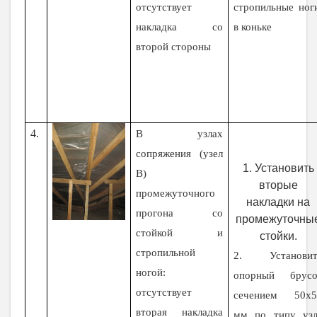
отсутствует
стропильные ног
накладка со
в коньке
второй стороны
4.
В узлах
сопряжения (узел
1. Установить
В)
вторые
промежуточного
накладки на
прогона со
промежуточны
стойкой и
стойки.
стропильной
2. Установит
ногой:
опорный брусо
отсутствует
сечением 50х5
вторая накладка
мм по типу узл