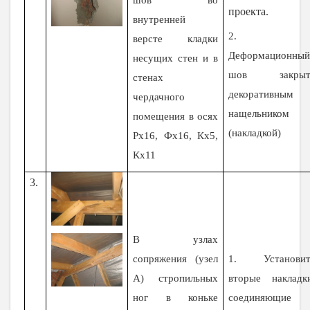
шов во
проекта.
внутренней
2.
версте кладки
Деформационны
несущих стен и в
шов закрыт
стенах
декоративным
чердачного
нащельником
помещения в осях
(накладкой)
Рх16, Фх16, Кх5,
Кх11
3.
В узлах
сопряжения (узел
1. Установит
А) стропильных
вторые накладки
ног в коньке
соединяющие