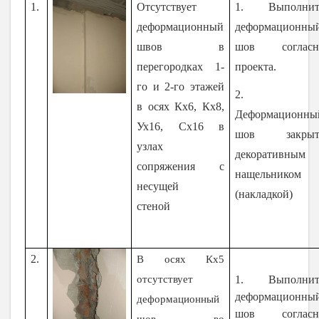
1.
Отсутствует
1. Выполнит
деформационный
деформационны
швов в
шов согласн
перегородках 1-
проекта.
го и 2-го этажей
2.
в осях Кх6, Кх8,
Деформационны
Ух16, Сх16 в
шов закрыт
узлах
декоративным
сопряжения с
нащельником
несущей
(накладкой)
стеной
2.
В осях Кх5
отсутствует
1. Выполнит
деформационны
деформационный
шов согласн