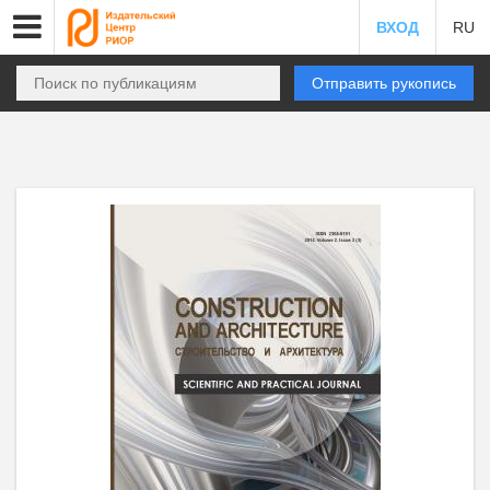
ВХОД
RU
Отправить рукопись