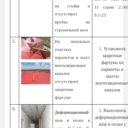
на стойке и
11 серии 2.160
отсутствует
9.1-25
врубка на
стропильной ноге
5.
На локальных
1. Установить
участках
защитные
парапетов и шахт
фартуки на
вентиляционных
парапеты и
каналов
шахты
отсутствуют
вентиляционны
защитные
каналов
фартуки
6.
1. Выполнить
Деформационный
деформационны
шов в полах в
шов в полах с