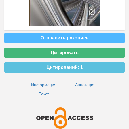
Отправить рукопись
Цитировать
Цитирований:
1
Информация
Аннотация
Текст