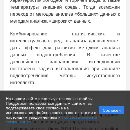
характеристик холодной и горячей воды, а также
температуры внешней среды. Тогда возможен
переход от методов анализа «больших» данных к
методам анализа «широких» данных.
Комбинирование статистических и
интеллектуальных средств анализа данных может
дать эффект для развития методики анализа
данных водопотребления. В качестве
дальнейшего направления исследований
поставлена задача использования при анализе
водопотребления методы искусственного
интеллекта.
На нашем сайте используются cookie-файлы.
Список литературы
Продолжая пользоваться данным сайтом, вы
подтверждаете свое согласие на
Согласен
использование файлов cookie в соответствии с
1. Исследование развития комфортной городской
настоящим уведомлением и
Пользовательским
среды в Москве и ведущих городах мира.
соглашением
.
Публичныйотчет. Июль 2018 The Boston Consulting