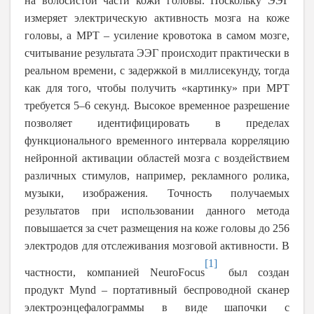
на волосистой части кожи головы. Поскольку ЭЭГ
измеряет электрическую активность мозга на коже
головы, а МРТ – усиление кровотока в самом мозге,
считывание результата ЭЭГ происходит практически в
реальном времени, с задержкой в миллисекунду, тогда
как для того, чтобы получить «картинку» при МРТ
требуется 5–6 секунд. Высокое временное разрешение
позволяет идентифицировать в пределах
функционального временного интервала корреляцию
нейронной активации областей мозга с воздействием
различных стимулов, например, рекламного ролика,
музыки, изображения. Точность получаемых
результатов при использовании данного метода
повышается за счет размещения на коже головы до 256
электродов для отслеживания мозговой активности. В
[1]
частности, компанией
NeuroFocus
был создан
продукт
Mynd
– портативный беспроводной сканер
электроэнцефалограммы в виде шапочки с