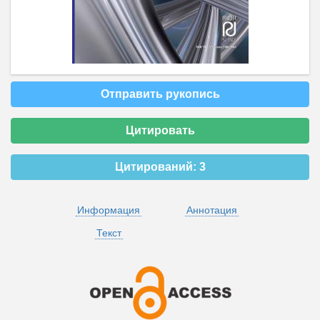
Отправить рукопись
Цитировать
Цитирований:
3
Информация
Аннотация
Текст