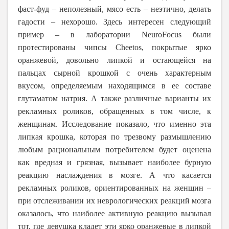
фаст-фуд – неполезный, мясо есть – неэтично, делать
гадости – нехорошо. Здесь интересен следующий
пример – в лаборатории NeuroFocus были
протестированы чипсы Cheetos, покрытые ярко
оранжевой, довольно липкой и остающейся на
пальцах сырной крошкой с очень характерным
вкусом, определяемым находящимся в ее составе
глутаматом натрия. А также различные варианты их
рекламных роликов, обращенных в том числе, к
женщинам. Исследование показало, что именно эта
липкая крошка, которая по трезвому размышлению
любым рациональным потребителем будет оценена
как вредная и грязная, вызывает наиболее бурную
реакцию наслаждения в мозге. А что касается
рекламных роликов, ориентированных на женщин –
при отслеживании их неврологических реакций мозга
оказалось, что наиболее активную реакцию вызывал
тот, где девушка кладет эти ярко оранжевые в липкой