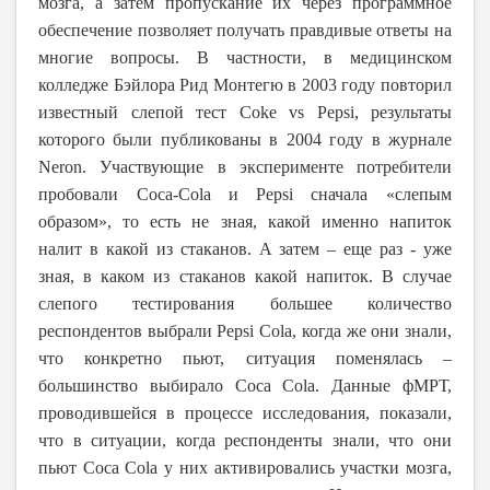
мозга, а затем пропускание их через программное
обеспечение позволяет получать правдивые ответы на
многие вопросы. В частности, в медицинском
колледже Бэйлора Рид Монтегю в 2003 году повторил
известный слепой тест Coke vs Pepsi, результаты
которого были публикованы в 2004 году в журнале
Neron
. Участвующие в эксперименте потребители
пробовали
Coca
-
Cola
и
Pepsi
сначала «слепым
образом», то есть не зная, какой именно напиток
налит в какой из стаканов. А затем – еще раз - уже
зная, в каком из стаканов какой напиток. В случае
слепого тестирования большее количество
респондентов выбрали Pepsi Cola, когда же они знали,
что конкретно пьют, ситуация поменялась –
большинство выбирало Coca Cola. Данные фМРТ,
проводившейся в процессе исследования, показали,
что в ситуации, когда респонденты знали, что они
пьют Coca Cola у них активировались участки мозга,