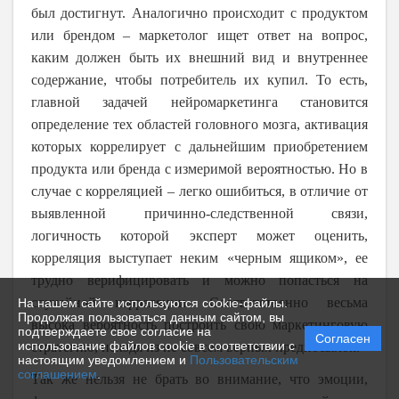
был достигнут. Аналогично происходит с продуктом
или брендом – маркетолог ищет ответ на вопрос,
каким должен быть их внешний вид и внутреннее
содержание, чтобы потребитель их купил. То есть,
главной задачей нейромаркетинга становится
определение тех областей головного мозга, активация
которых коррелирует с дальнейшим приобретением
продукта или бренда с измеримой вероятностью. Но в
случае с корреляцией – легко ошибиться, в отличие от
выявленной причинно-следственной связи,
логичность которой эксперт может оценить,
корреляция выступает неким «черным ящиком», ее
трудно верифицировать и можно попасться на
случайной корреляции. Соответственно весьма
На нашем сайте используются cookie-файлы.
Продолжая пользоваться данным сайтом, вы
высока вероятность построить свою маркетинговую
подтверждаете свое согласие на
Согласен
использование файлов cookie в соответствии с
стратегию, исходя из не совсем верных предпосылок.
настоящим уведомлением и
Пользовательским
соглашением
.
Так же нельзя не брать во внимание, что эмоции,