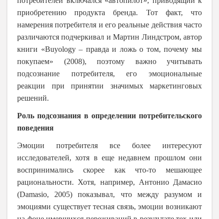
потребителей включался «автопилот», приводящий к
приобретению продукта бренда. Тот факт, что
намерения потребителя и его реальные действия часто
различаются подчеркивал и Мартин Линдстром, автор
книги «
Buyology
– правда и ложь о том, почему мы
покупаем» (2008), поэтому важно учитывать
подсознание потребителя, его эмоциональные
реакции при принятии значимых маркетинговых
решений.
Роль подсознания в определении потребительского
поведения
Эмоции потребителя все более интересуют
исследователей, хотя в еще недавнем прошлом они
воспринимались скорее как что-то мешающее
рациональности. Хотя, например, Антонио Дамасио
(
Damasio
, 2005) показывал, что между разумом и
эмоциями существует тесная связь, эмоции возникают
на фоне имевшихся переживаний в результате тех или