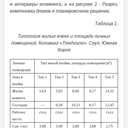
и интерьеры коливинга, а на рисунке 2 - Разрез,
компоновка блоков и планировочное решение.
Таблица 1.
Типология жилых ячеек и площади личных
помещений. Коливинг «Treehouse». Сеул, Южная
Корея
2
Личные
Тип жилой ячейки, площадь помещения (м
)
помещения
Зона в
Тип 1
Тип 2
Тип 3
Тип 4
Тип 5
ячейке
Жилая
14,9
5,83
8,06
9,17
14,31
комната
Гостиная
—
9,28
10,21
9,17
12,45
Рабочее
стол
стол
стол
стол
стол
место
Сан. узел
3,68
3,68
3,68
3,68
2,75