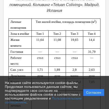
помещений. Коливинг «Tetuan Coliving». Мадрид,
Испания
2
Личные
Тип жилой ячейки, площадь помещения (м
)
помещения
Зона в ячейке
Тип 1
Тип 2
Тип 3
Тип 4
Жилая
11,64
11,08
19,65
14,4
комната
Гостиная
—
—
—
31,79
Рабочее
стол
стол
стол
—
место
Сан. узел
1,71
1,89
2,9
2,63
Душ/ванна
душ
душ
ванна
душ
Кухня
—
—
ниша (1,2
7,05
На нашем сайте используются cookie-файлы.
Продолжая пользоваться данным сайтом, вы
м)
подтверждаете свое согласие на
Согласен
Общая
13,35
12,97
22,55
55,87
использование файлов cookie в соответствии с
настоящим уведомлением и
Пользовательским
площадь
соглашением
.
личных