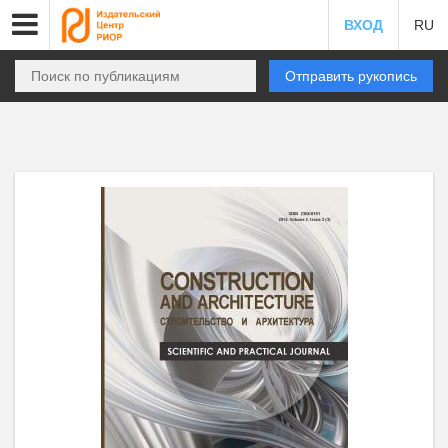
ВХОД
RU
Отправить рукопись