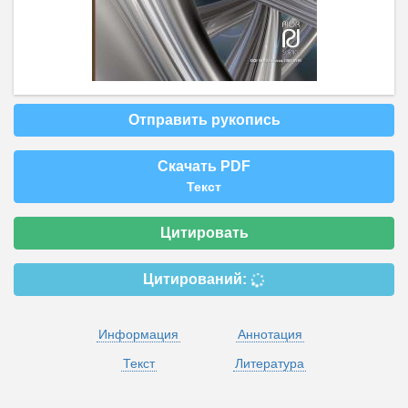
Отправить рукопись
Скачать PDF
Текст
Цитировать
Цитирований:
Информация
Аннотация
Текст
Литература