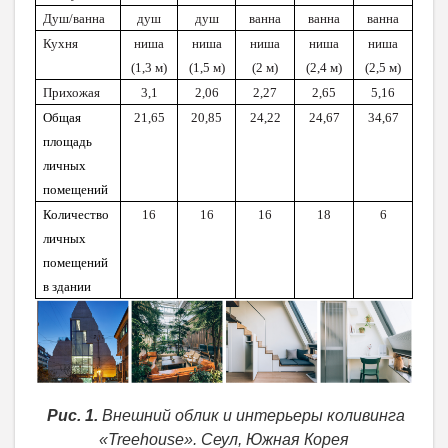
Душ/ванна
душ
душ
ванна
ванна
ванна
Кухня
ниша
ниша
ниша
ниша
ниша
(1,3 м)
(1,5 м)
(2 м)
(2,4 м)
(2,5 м)
Прихожая
3,1
2,06
2,27
2,65
5,16
Общая
21,65
20,85
24,22
24,67
34,67
площадь
личных
помещений
Количество
16
16
16
18
6
личных
помещений
в здании
Рис. 1.
Внешний облик и интерьеры коливинга
«Treehouse». Сеул, Южная Корея