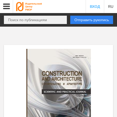
ВХОД
RU
Отправить рукопись