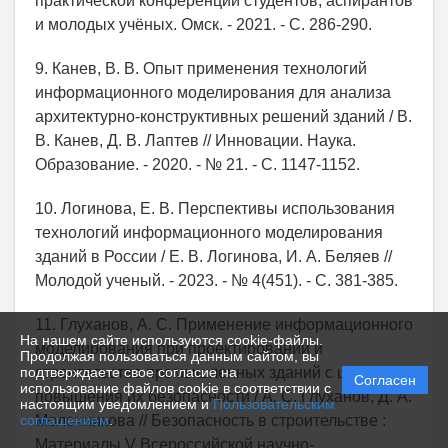
практической конференции студентов, аспирантов
и молодых учёных. Омск. - 2021. - С. 286-290.
9. Канев, В. В. Опыт применения технологий
информационного моделирования для анализа
архитектурно-конструктивных решений зданий / В.
В. Канев, Д. В. Лаптев // Инновации. Наука.
Образование. - 2020. - № 21. - С. 1147-1152.
10. Логинова, Е. В. Перспективы использования
технологий информационного моделирования
зданий в России / Е. В. Логинова, И. А. Беляев //
Молодой ученый. - 2023. - № 4(451). - С. 381-385.
11. Глуханов, А. С. Применение информационного
На нашем сайте используются cookie-файлы.
моделирования при проектировании и
Продолжая пользоваться данным сайтом, вы
подтверждаете свое согласие на
строительстве промышленных зданий с целью
Согласен
использование файлов cookie в соответствии с
повышения их безопасности / А. С. Глуханов, Д. А.
настоящим уведомлением и
Пользовательским
соглашением
.
Молочникова // Безопасность в строительстве :
Материалы V Всероссийской научно-