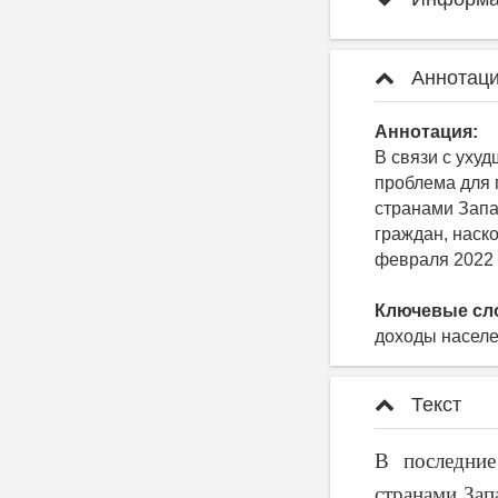
Аннотаци
Аннотация:
В связи с уху
проблема для 
странами Запа
граждан, наск
февраля 2022 
Ключевые сл
доходы населе
Текст
В последни
странами Зап