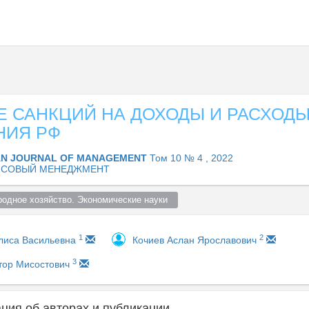
Е САНКЦИЙ НА ДОХОДЫ И РАСХОД
НИЯ РФ
AN JOURNAL OF MANAGEMENT
Том 10 № 4 , 2022
НСОВЫЙ МЕНЕДЖМЕНТ
родное хозяйство. Экономические науки  
1
2
лиса Васильевна
Кочиев Аслан Ярославович
3
ктор Мисостович
ия об авторах и публикации