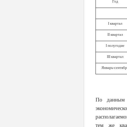
Год
I квартал
II квартал
I полугодие
III
квартал
Январь-сентяб
По данным 
экономическ
располагаемо
тем же ква