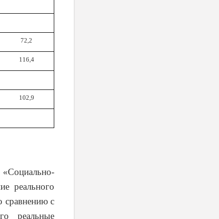
72,2
116,4
102,9
«Социально-
ие реального
о сравнению с
го реальные