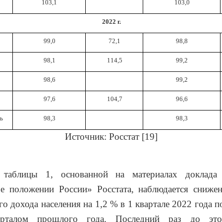
103,1
103,0
2022 г.
99,0
72,1
98,8
98,1
114,5
99,2
98,6
99,2
97,6
104,7
96,6
рь
98,3
98,3
Источник: Росстат
[19]
таблицы 1, основанной на материалах доклада 
ое положении России» Росстата, наблюдается снижен
го дохода населения на 1,2 % в 1 квартале 2022 года п
рталом прошлого года. Последний раз до это