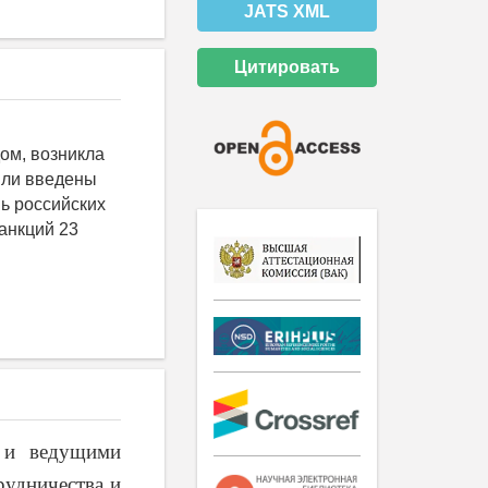
JATS XML
Цитировать
ом, возникла
ыли введены
ь российских
анкций 23
 и ведущими
рудничества и