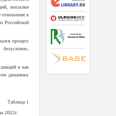
ций, высылки
е отношение к
ах Российской
чался процесс
 безусловно,
санкций и как
уем динамику
Таблица 1
ы 2022г.