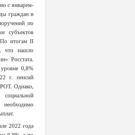
ию с январем-
оды граждан в
поручений по
ки субъектов
 По итогам II
,
что нашло
и» Росстата.
 уровне 0,8%
22 г. пенсий
РОТ. Однако,
 социальной
у необходимо
ыплат.
але 2022 года
на 0,8%, а по