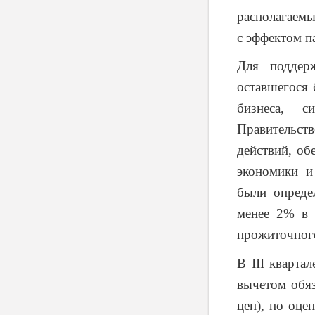
располагаемы
с эффектом п
Для поддер
оставшегося 
бизнеса, с
Правительс
действий, об
экономики и
были опреде
менее 2% в 
прожиточного
В III кварта
вычетом обяз
цен), по оцен