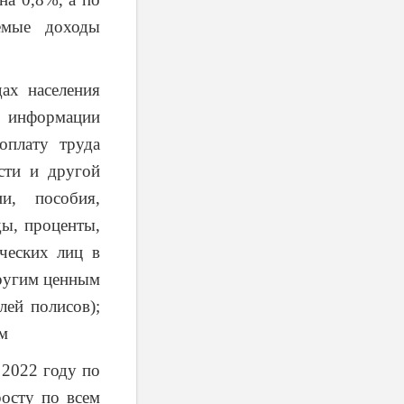
аемые доходы
ах населения
информации
оплату труда
сти и другой
ии, пособия,
ды, проценты,
ческих лиц в
другим ценным
лей полисов);
м
 2022 году по
осту по всем