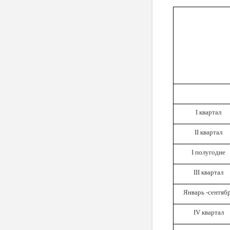
I квартал
II квартал
I полугодие
III
квартал
Январь -сентяб
IV квартал