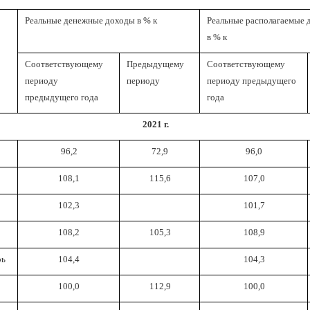
Реальные денежные доходы в % к
Реальные располагаемые
в % к
Соответствующему
Предыдущему
Соответствующему
периоду
периоду
периоду предыдущего
предыдущего года
года
2021 г.
96,2
72,9
96,0
108,1
115,6
107,0
102,3
101,7
108,2
105,3
108,9
рь
104,4
104,3
100,0
112,9
100,0