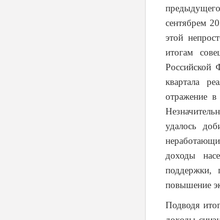
предыдущего 
сентябрем 20
этой непрос
итогам сове
Российской Ф
квартала ре
отражение в
Незначитель
удалось доб
неработающи
доходы нас
поддержки, 
повышение эк
Подводя итог
доходы снизи