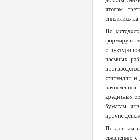
итогам трет
снизились на
По методоло
формируют
структуриро
наемных раб
производств
стипендии и 
начисленные
кредитных ор
бумагам; инв
прочие денеж
По данным та
сравнению с