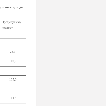
 денежные доходы
Предыдущему
периоду
73,1
116,0
105,6
111,8