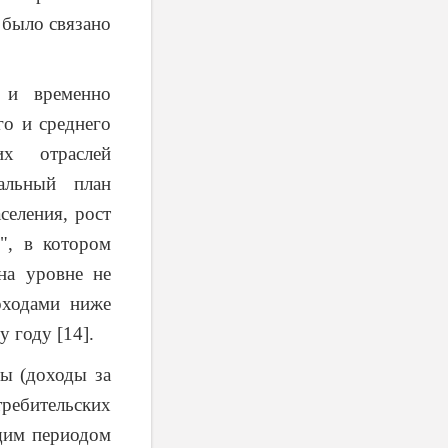
 было связано
 и временно
го и среднего
их отраслей
альный план
селения, рост
", в котором
на уровне не
оходами ниже
 году [14].
ды (доходы за
требительских
щим периодом