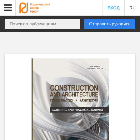
ВХОД
RU
Отправить рукопись