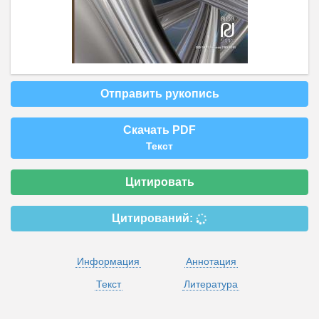
Отправить рукопись
Скачать PDF
Текст
Цитировать
Цитирований:
Информация
Аннотация
Текст
Литература