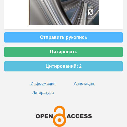
Отправить рукопись
Цитировать
Цитирований:
2
Информация
Аннотация
Литература