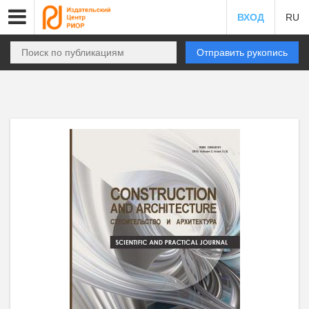
ВХОД
RU
Отправить рукопись