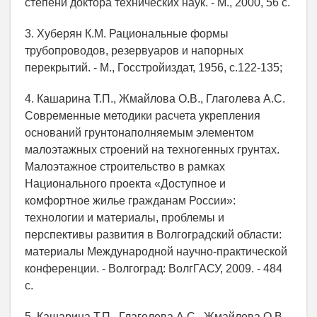
степени доктора технических наук. - М., 2000, 56 с.
3. Хуберян К.М. Рациональные формы
трубопроводов, резервуаров и напорных
перекрытий. - М., Госстройиздат, 1956, с.122-135;
4. Кашарина Т.П., Жмайлова О.В., Глаголева А.С.
Современные методики расчета укрепления
оснований грунтонаполняемым элементом
малоэтажных строений на техногенных грунтах.
Малоэтажное строительство в рамках
Национального проекта «Доступное и
комфортное жилье гражданам России»:
технологии и материалы, проблемы и
перспективы развития в Волгоградский области:
материалы Международной научно-практической
конференции. - Волгоград: ВолгГАСУ, 2009. - 484
с.
5. Кашарина Т.П., Глаголева А.С., Жмайлова О.В.