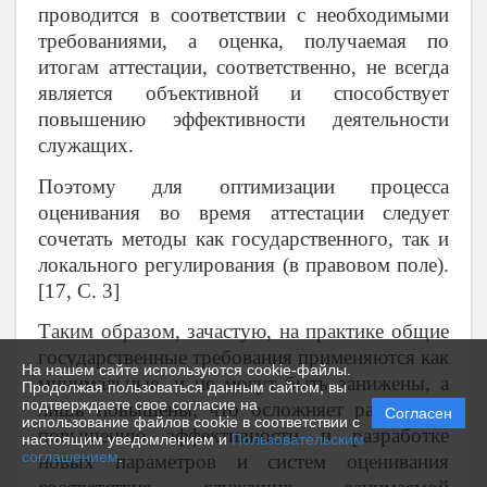
проводится в соответствии с необходимыми
требованиями, а оценка, получаемая по
итогам аттестации, соответственно, не всегда
является объективной и способствует
повышению эффективности деятельности
служащих.
Поэтому для оптимизации процесса
оценивания во время аттестации следует
сочетать методы как государственного, так и
локального регулирования (в правовом поле).
[17, С. 3]
Таким образом, зачастую, на практике общие
государственные требования применяются как
На нашем сайте используются cookie-файлы.
минимальные, и не могут быть занижены, а
Продолжая пользоваться данным сайтом, вы
подтверждаете свое согласие на
лишь повышены, что осложняет работу по
Согласен
использование файлов cookie в соответствии с
повышению эффективности и разработке
настоящим уведомлением и
Пользовательским
соглашением
.
новых параметров и систем оценивания