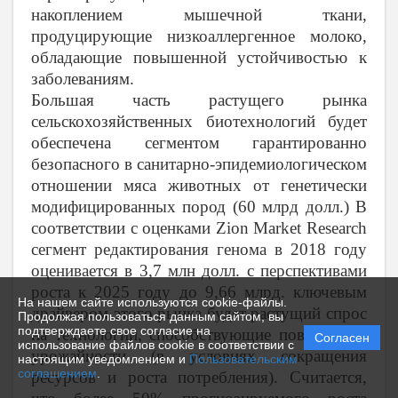
накоплением мышечной ткани,
продуцирующие низкоаллергенное молоко,
обладающие повышенной устойчивостью к
заболеваниям.
Большая часть растущего рынка
сельскохозяйственных биотехнологий будет
обеспечена сегментом гарантированно
безопасного в санитарно-эпидемиологическом
отношении мяса животных от генетически
модифицированных пород (60 млрд долл.) В
соответствии с оценками Zion Market Research
сегмент редактирования генома в 2018 году
оценивается в 3,7 млн долл. с перспективами
роста к 2025 году до 9,66 млрд. ключевым
На нашем сайте используются cookie-файлы.
драйвером этого рынка будет растущий спрос
Продолжая пользоваться данным сайтом, вы
подтверждаете свое согласие на
на технологии, способствующие повышению
Согласен
использование файлов cookie в соответствии с
урожайности (в условиях сокращения
настоящим уведомлением и
Пользовательским
соглашением
.
ресурсов и роста потребления). Считается,