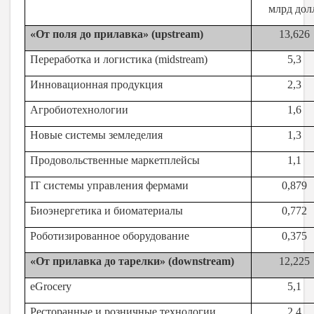
млрд дол
«От поля до прилавка» (upstream)
13,626
Переработка и логистика (midstream)
5,3
Инновационная продукция
2,3
Агробиотехнологии
1,6
Новые системы земледелия
1,3
Продовольственные маркетплейсы
1,1
IT cистемы управления фермами
0,879
Биоэнергетика и биоматериалы
0,772
Роботизированное оборудование
0,375
«От прилавка до тарелки» (downstream)
12,225
eGrocery
5,1
Ресторанные и розничные технологии
2,4