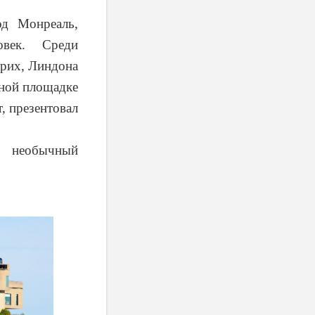
од Монреаль,
овек. Среди
рих, Линдона
чной площадке
, презентовал
т необычный