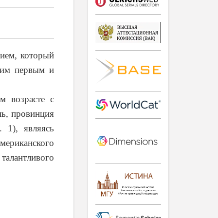
ием, который
оим первым и
м возрасте с
ль, провинция
 1), являясь
американского
 талантливого