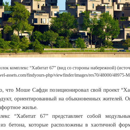
илок комплекс “Хабитат 67” (вид со стороны набережной) (исто
travel-assets.com/findyours-php/viewfinder/images/res70/48000/48975-Mo
о, что Моше Сафди позиционировал свой проект “Ха
дукт, ориентированный на обыкновенных жителей. О
мфортное жилье.
екс “Хабитат 67” представляет собой модульны
 из бетона, которые расположены в хаотичной фор