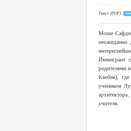
Текст (PDF):
Чит
Моше Сафди 
неожиданно 
интереснейши
Иммигрант с
родителями в
Квебек), гд
учеником Луи
архитектора,
учителя.