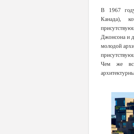
В 1967 году
Канада), к
присутствую
Джонсона и д
молодой архи
присутствующ
Чем же все
архитектурны