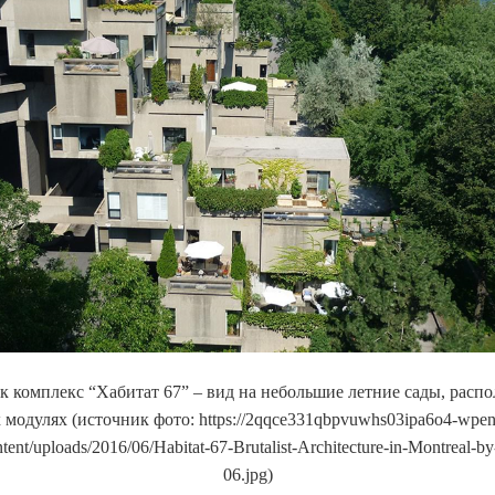
ок комплекс “Хабитат 67” – вид на небольшие летние сады, расп
 модулях (источник фото: https://2qqce331qbpvuwhs03ipa6o4-wpeng
tent/uploads/2016/06/Habitat-67-Brutalist-Architecture-in-Montreal-b
06.jpg)