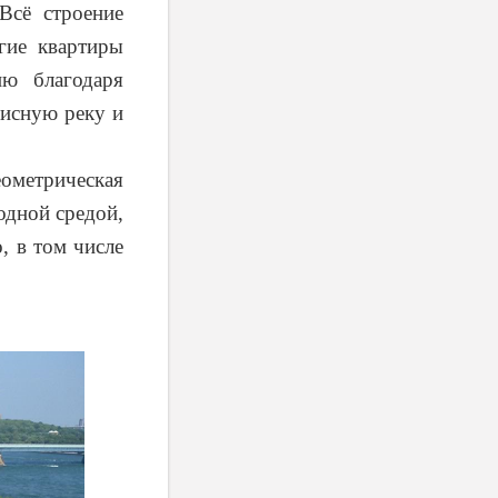
 Всё строение
гие квартиры
ю благодаря
писную реку и
еометрическая
одной средой,
, в том числе