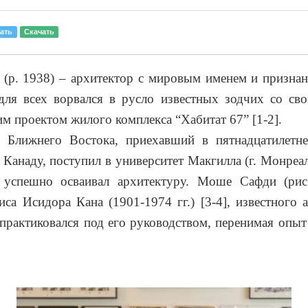
ать
Скачать
(р. 1938) – архитектор с мировым именем и признан
для всех ворвался в русло известных зодчих со св
м проектом жилого комплекса “Хабитат 67” [1-2].
 Ближнего Востока, приехавший в пятнадцатилетне
 Канаду, поступил в университет Макгилла (г. Монреа
е успешно осваивал архитектуру. Моше Сафди (рис.
са Исидора Кана (1901-1974 гг.) [3-4], известного 
 практиковался под его руководством, перенимая опыт