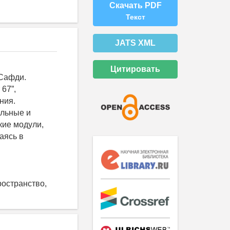
Скачать PDF
Текст
JATS XML
Цитировать
 Сафди.
67”,
ния.
альные и
кие модули,
аясь в
ространство,