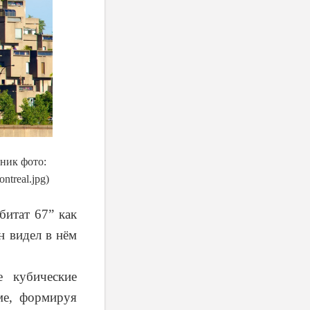
чник фото:
ntreal.jpg)
битат 67” как
н видел в нём
е кубические
ме, формируя