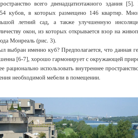
ространство всего двенадцатиэтажного здания [5].
354 кубов, в которых размещено 146 квартир. Мно
льшой летний сад, а также улучшенную инсоляци
ичеству окон, из которых открывается взор на живо
ода Монреаль (рис. 3).
л выбран именно куб? Предполагается, что данная г
шенна [6-7], хорошо гармонирует с окружающей прир
ее рационально использовать внутреннее пространство
ения необходимой мебели в помещении.