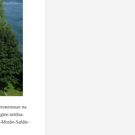
оложенные на
ine.netdna-
y-Moshe-Safdie-