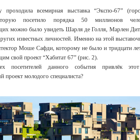
 проходила всемирная выставка “Экспо-67” (гор
оторую посетило порядка 50 миллионов чел
щих можно было увидеть Шарля де Голля, Марлен Дит
ругих известных личностей. Именно на этой выставо
тектор Моше Сафди, которому не было и тридцати лет
им свой проект “Хабитат 67” (рис. 2).
х посетителей данного события привлёк это
й проект молодого специалиста?