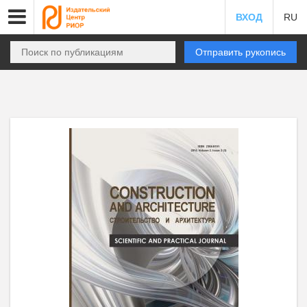
ВХОД
RU
Отправить рукопись