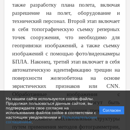
также разработку плана полета, включая
разрешение на полет, оборудование и
технический персонал. Второй этап включает
в себя топографическую съемку реперных
точек сооружения, что необходимо для
геопривязки изображений, а также съемку
изображений с помощью фото/видеокамеры
БПЛА. Наконец, третий этап включает в себя
автоматическую идентификацию трещин на
поверхности железобетона на основе
эвристических признаков или CNN.
Обработанные изображения с
На нашем сайте используются cookie-файлы.
топографической привязкой могут быть
Продолжая пользоваться данным сайтом, вы
подтверждаете свое согласие на
использованы для выполнения трехмерного
Согласен
использование файлов cookie в соответствии с
настоящим уведомлением и
Пользовательским
геометрического восстановления структуры
соглашением
.
путем применения методов фотограмметрии,