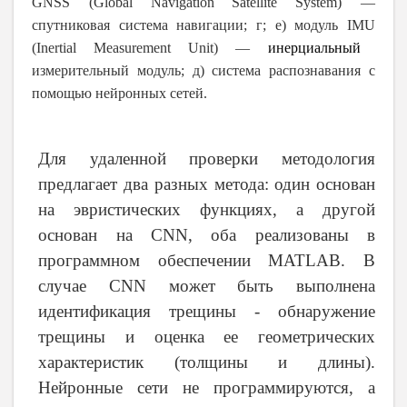
GNSS
(
Global
Navigation
Satellite
System
) —
спутниковая система навигации; г; е) модуль
IMU
(
Inertial
Measurement
Unit
) —
инерциальный
измерительный модуль; д) система распознавания с
помощью нейронных сетей.
Для удаленной проверки методология
предлагает два разных метода: один основан
на эвристических функциях, а другой
основан на CNN, оба реализованы в
программном обеспечении MATLAB. В
случае CNN может быть выполнена
идентификация трещины - обнаружение
трещины и оценка ее геометрических
характеристик (толщины и длины).
Нейронные сети не программируются, а