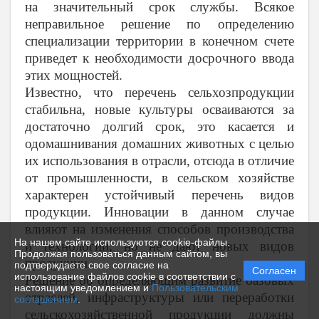
на значительный срок службы. Всякое
неправильное решение по определению
специализации территории в конечном счете
приведет к необходимости досрочного ввода
этих мощностей.
Известно, что перечень сельхозпродукции
стабильна, новые культуры осваиваются за
достаточно долгий срок, это касается и
одомашнивания домашних животных с целью
их использования в отрасли, отсюда в отличие
от промышленности, в сельском хозяйстве
характерен устойчивый перечень видов
продукции. Инновации в данном случае
влияют на изменения способов производства
На нашем сайте используются cookie-файлы.
и технологии, но не дают новых видов
Продолжая пользоваться данным сайтом, вы
продукции.
подтверждаете свое согласие на
Согласен
использование файлов cookie в соответствии с
Решение об определяющим развитие базовых
настоящим уведомлением и
Пользовательским
отраслей, инфраструктуры или переработки
соглашением
.
сельскохозяйственной продукции должны