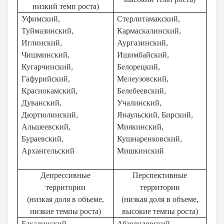
низкий темп роста)
Уфимский,
Стерлитамакский,
Туймазинский,
Кармаскалинский,
Иглинский,
Аургазинский,
Чишминский,
Ишимбайский,
Кугарчинский,
Белорецкий,
Гафурийский,
Мелеузовский,
Краснокамский,
Белебеевский,
Дуванский,
Учалинский,
Дюртюлинский,
Янаульский, Бирский,
Альшеевский,
Миякинский,
Бураевский,
Кушнаренковский,
Архангельский
Мишкинский
Депрессивные
Перспективные
территории
территории
(низкая доля в объеме,
(низкая доля в объеме,
низкие темпы роста)
высокие темпы роста)
Бакалинский,
Абзелиловский,