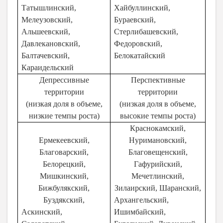
Татышлинский,
Хайбуллинский,
Мелеузовский,
Бураевский,
Альшеевский,
Стерлибашевский,
Давлекановский,
Федоровский,
Балтачевский,
Белокатайский
Караидельский
Депрессивные
Перспективные
территории
территории
(низкая доля в объеме,
(низкая доля в объеме,
низкие темпы роста)
высокие темпы роста)
Краснокамский,
Ермекеевский,
Нуримановский,
Благоварский,
Благовещенский,
Белорецкий,
Гафурийский,
Мишкинский,
Мечетлинский,
Бижбулякский,
Зилаирский, Шаранский,
Буздякский,
Архангельский,
Аскинский,
Ишимбайский,