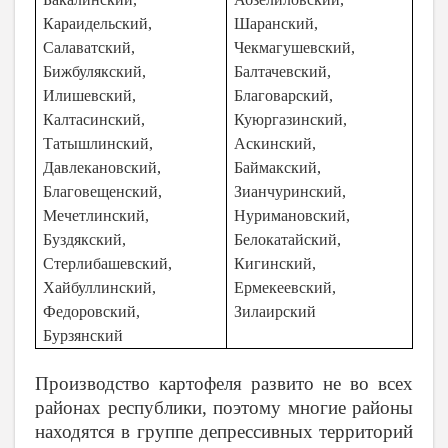
Караидельский,
Шаранский,
Салаватский,
Чекмагушевский,
Бижбулякский,
Балтачевский,
Илишевский,
Благоварский,
Калтасинский,
Куюргазинский,
Татышлинский,
Аскинский,
Давлекановский,
Баймакский,
Благовещенский,
Зианчуринский,
Мечетлинский,
Нуримановский,
Буздякский,
Белокатайский,
Стерлибашевский,
Кигинский,
Хайбуллинский,
Ермекеевский,
Федоровский,
Зилаирский
Бурзянский
Производство картофеля развито не во всех
районах республики, поэтому многие районы
находятся в группе депрессивных территорий