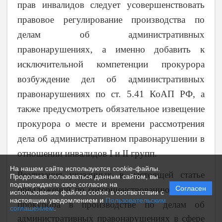
прав инвалидов следует усовершенствовать
правовое регулирование производства по
делам об административных
правонарушениях, а именно добавить к
исключительной компетенции прокурора
возбуждение дел об административных
правонарушениях по ст. 5.41 КоАП РФ, а
также предусмотреть обязательное извещение
прокурора о месте и времени рассмотрения
дела об административном правонарушении в
отношении инвалидов I и II групп.
На нашем сайте используются cookie-файлы.
Реализация указанных в настоящей статье
Продолжая пользоваться данным сайтом, вы
подтверждаете свое согласие на
Согласен
предложений по совершенствованию
участия
использование файлов cookie в соответствии с
настоящим уведомлением и
Пользовательским
прокурора в производстве по делам об
соглашением
.
административных правонарушениях в сфере