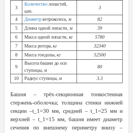
Количество
лопастей,
3
3
шт.
4
Диаметр
ветроколеса,
м
82
5
Длина одной лопасти,
м
39
6
Масса одной лопасти,
кг
5780
7
Масса ротора,
кг
32340
8
Масса гондолы,
кг
52500
Высота башни до оси
9
80
ступицы,
м
10
Радиус ступицы,
м
3.3
Башня – трёх-секционная тонкостенная
стержень-оболочка; толщина стенки нижней
секции –t_1=30 мм, средней – t_1=25 мм и
верхней – t_1=15 мм, башня имеет диаметр
сечения по внешнему периметру внизу –