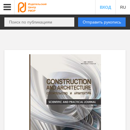
ВХОД
RU
Отправить рукопись