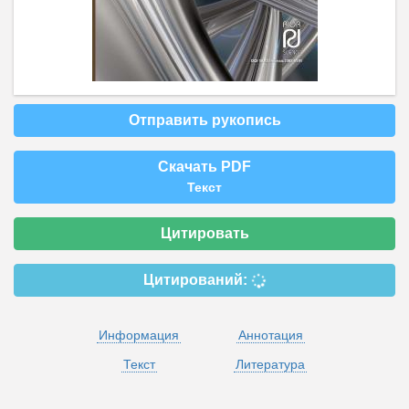
Отправить рукопись
Скачать PDF
Текст
Цитировать
Цитирований:
Информация
Аннотация
Текст
Литература