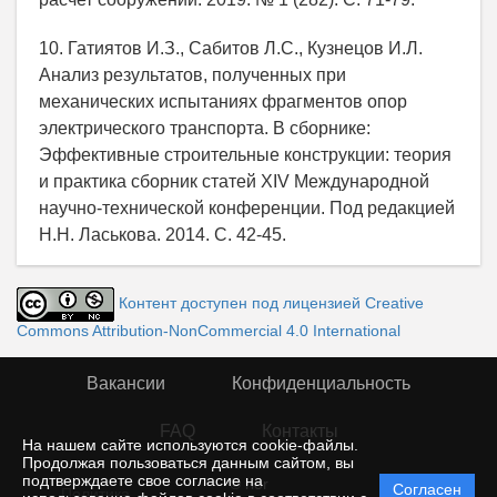
10. Гатиятов И.З., Сабитов Л.С., Кузнецов И.Л.
Анализ результатов, полученных при
механических испытаниях фрагментов опор
электрического транспорта. В сборнике:
Эффективные строительные конструкции: теория
и практика сборник статей XIV Международной
научно-технической конференции. Под редакцией
Н.Н. Ласькова. 2014. С. 42-45.
Контент доступен под лицензией Creative
Commons Attribution-NonCommercial 4.0 International
Вакансии
Конфиденциальность
FAQ
Контакты
На нашем сайте используются cookie-файлы.
Продолжая пользоваться данным сайтом, вы
подтверждаете свое согласие на
© rior
Согласен
Политика