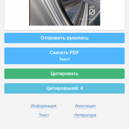
Отправить рукопись
Скачать PDF
Текст
Цитировать
Цитирований:
4
Информация
Аннотация
Текст
Литература