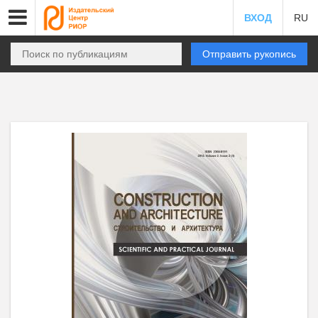
ВХОД
RU
Отправить рукопись