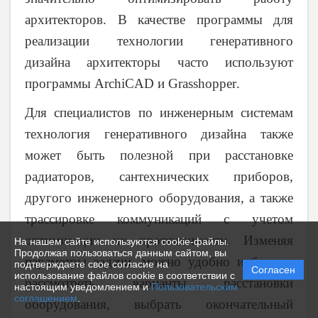
архитекторов. В качестве программы для
реализации технологии генеративного
дизайна архитекторы часто используют
программы
ArchiCAD
и
Grasshopper
.
Для специалистов по инженерным системам
технология генеративного дизайна также
может быть полезной при расстановке
радиаторов, сантехнических приборов,
другого инженерного оборудования, а также
трассировке коммуникаций с учетом
оптимизации их протяженности. Изменяя
На нашем сайте используются cookie-файлы.
Продолжая пользоваться данным сайтом, вы
параметры задачи, можно удобно и быстро
подтверждаете свое согласие на
Согласен
использование файлов cookie в соответствии с
рассмотреть варианты расстановки
настоящим уведомлением и
Пользовательским
соглашением
.
оборудования, выбрать окончательный