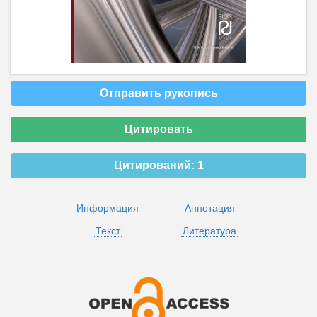
Отправить рукопись
Цитировать
Цитирований:
1
Информация
Аннотация
Текст
Литература