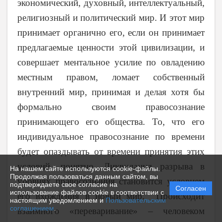
экономический, духовный, интеллектуальный,
религиозный и политический мир. И этот мир
принимает органично его, если он принимает
предлагаемые ценности этой цивилизации, и
совершает ментальное усилие по овладению
местным правом, ломает собственный
внутренний мир, принимая и делая хотя бы
формально своим правосознание
принимающего его общества. То, что его
индивидуальное правосознание по времени
будет опаздывать от времени принятия этих
условий, понятно. Ликвидация разрыва в
На нашем сайте используются cookie-файлы.
Продолжая пользоваться данным сайтом, вы
уровнях правосознания становится условием
подтверждаете свое согласие на
Согласен
использование файлов cookie в соответствии с
его вхождения в новый мир. Происходит
настоящим уведомлением и
Пользовательским
соглашением
.
взаимного «переваривание» – человеком