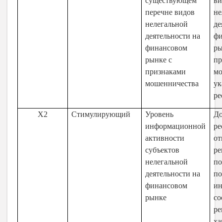
существующем
ви
перечне видов
не
нелегальной
де
деятельности на
ф
финансовом
ры
рынке с
пр
признаками
мо
мошенничества
ук
ре
X2
Стимулирующий
Уровень
Д
информационной
ре
активности
от
субъектов
ре
нелегальной
по
деятельности на
по
финансовом
и
рынке
с
ре
ха