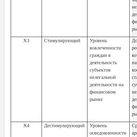
не
де
ф
р
X3
Стимулирующий
Уровень
Д
вовлеченности
ре
граждан в
ко
деятельность
на
субъектов
ко
нелегальной
ст
деятельности на
су
финансовом
не
рынке
де
ф
р
X4
Дестимулирующий
Уровень
Ср
осведомленности
ар