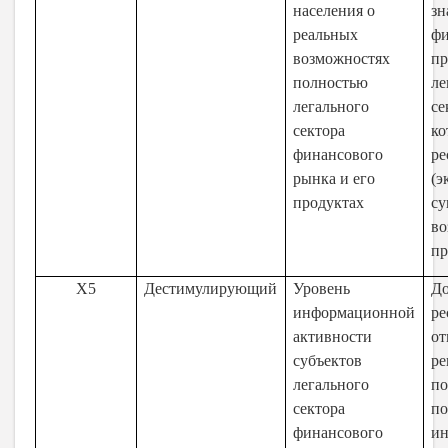
населения о
зн
реальных
ф
возможностях
пр
полностью
ле
легального
се
сектора
ко
финансового
ре
рынка и его
(э
продуктах
су
во
пр
X5
Дестимулирующий
Уровень
Д
информационной
ре
активности
от
субъектов
ре
легального
по
сектора
по
финансового
и