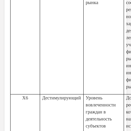
рынка
с
ре
но
ха
де
ле
уч
фи
ры
ин
ин
фи
р
X6
Дестимулирующий
Уровень
Д
вовлеченности
ре
граждан в
ко
деятельность
н
субъектов
ис