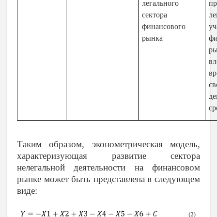
легального
пр
сектора
ле
финансового
уч
рынка
фи
ры
вл
вр
св
д
ср
Таким образом, эконометрическая модель,
характеризующая развитие сектора
нелегальной деятельности на финансовом
рынке может быть представлена в следующем
виде: