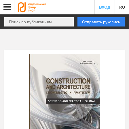
ВХОД
RU
Отправить рукопись