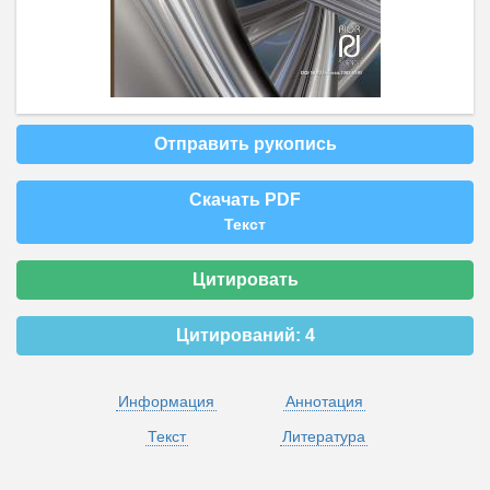
Отправить рукопись
Скачать PDF
Текст
Цитировать
Цитирований:
4
Информация
Аннотация
Текст
Литература