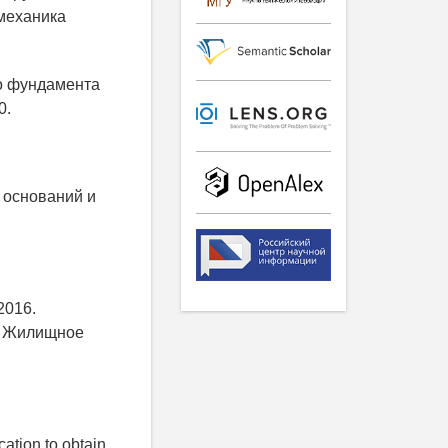
механика
го фундамента
0.
ы оснований и
2016.
. Жилищное
cation to obtain