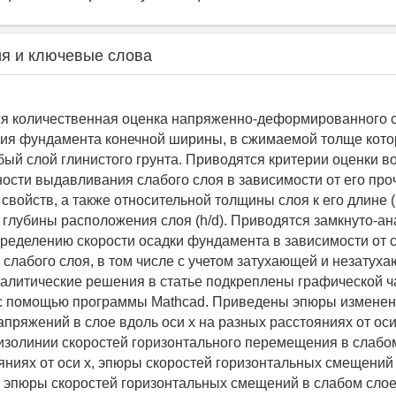
я и ключевые слова
ся количественная оценка напряженно-деформированного 
ия фундамента конечной ширины, в сжимаемой толще кото
бый слой глинистого грунта. Приводятся критерии оценки 
ости выдавливания слабого слоя в зависимости от его про
свойств, а также относительной толщины слоя к его длине (h
 глубины расположения слоя (h/d). Приводятся замкнуто-а
ределению скорости осадки фундамента в зависимости от 
слабого слоя, в том числе с учетом затухающей и незатух
налитические решения в статье подкреплены графической ч
с помощью программы Mathcad. Приведены эпюры измене
апряжений в слое вдоль оси x на разных расстояниях от оси
, изолинии скоростей горизонтального перемещения в слабо
яниях от оси x, эпюры скоростей горизонтальных смещений
и эпюры скоростей горизонтальных смещений в слабом слое