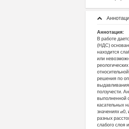
Аннотаци
Аннотация:
В работе дает
(НДС) основан
находится сла
или невозможн
реологических 
относительной
решения по оп
выдавливания 
ползучести. А
выполненной 
касательных н
значениях 𝜶0
разных рассто
слабого слоя 