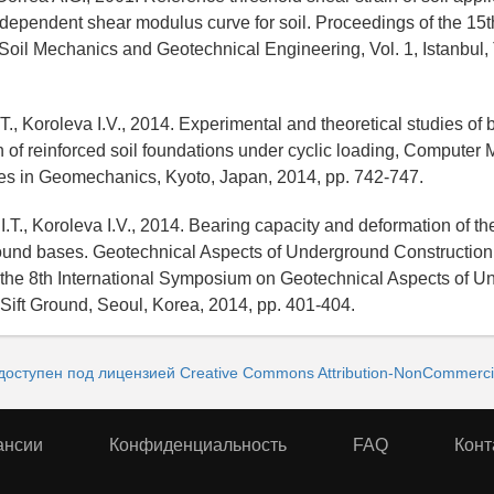
-dependent shear modulus curve for soil. Proceedings of the 15th
oil Mechanics and Geotechnical Engineering, Vol. 1, Istanbul, 
Т., Koroleva I.V., 2014. Experimental and theoretical studies of 
 of reinforced soil foundations under cyclic loading, Computer
s in Geomechanics, Kyoto, Japan, 2014, pp. 742-747.
I.T., Koroleva I.V., 2014. Bearing capacity and deformation of t
ound bases. Geotechnical Aspects of Underground Construction 
 the 8th International Symposium on Geotechnical Aspects of 
 Sift Ground, Seoul, Korea, 2014, pp. 401-404.
доступен под лицензией Creative Commons Attribution-NonCommercial
ансии
Конфиденциальность
FAQ
Конт