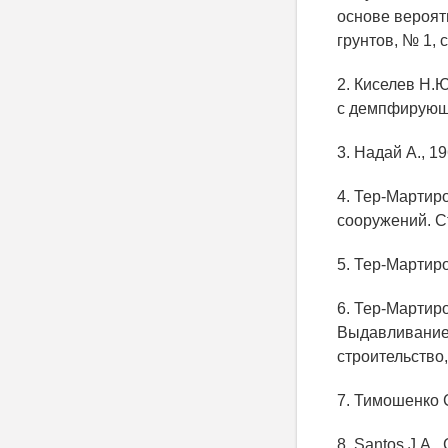
основе вероят
грунтов, № 1, с
2. Киселев Н.
с демпфирующи
3. Надай А., 1
4. Тер-Мартиро
сооружений. С
5. Тер-Мартиро
6. Тер-Мартиро
Выдавливание
строительство, 
7. Тимошенко С
8. Santos J.A., 