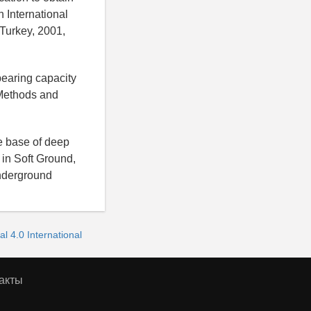
 International
Turkey, 2001,
bearing capacity
 Methods and
he base of deep
in Soft Ground,
Underground
 4.0 International
акты