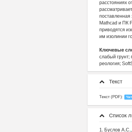
расстояниях от
рассматривает
поставленная 
Mathcad и ПК 
приводятся из
им изолинии г
Ключевые сл
слабый грунт;
реология; Soft
Текст
Текст (PDF):
Чит
Список л
1. Буслов А.С.