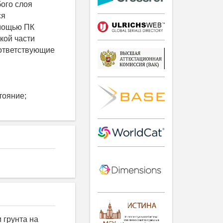
бого слоя
ся
омощью ПК
кой части
оответствующие
тояние;
и грунта на