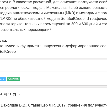
 оси x. В качестве расчетной, для описания ползучести сла
ся реологическая модель Максвелла. На её основе решает
задача аналитическим и численным (МКЭ) и методами с п
PLAXIS по общеизвестной модели SoftSoilCreep. В графичес
ополя горизонтальных перемещений за 300 и 600 дней и с
оризонтальных перемещений.
ова:
 ползучесть; фундамент; напряженно-деформированное сос
SoilCreep
ать
Скачать
итературы
, Бахолдин Б.В., Ставницер Л.Р., 2017. Уравнения ползучест