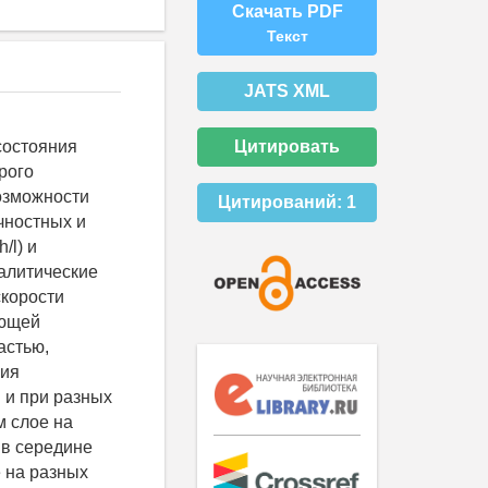
Скачать PDF
Текст
JATS XML
состояния
Цитировать
рого
возможности
Цитирований:
1
чностных и
/l) и
налитические
скорости
ающей
астью,
ния
 и при разных
м слое на
 в середине
 на разных