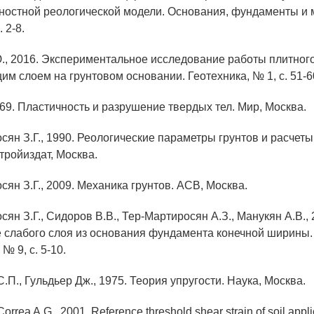
ностной реологической модели. Основания, фундаменты и 
. 2-8.
Ю., 2016. Экспериментальное исследование работы плитно
м слоем на грунтовом основании. Геотехника, № 1, с. 51-6
969. Пластичность и разрушение твердых тел. Мир, Москва.
сян З.Г., 1990. Реологические параметры грунтов и расчет
тройиздат, Москва.
сян З.Г., 2009. Механика грунтов. АСВ, Москва.
сян З.Г., Сидоров В.В., Тер-Мартиросян А.З., Манукян А.В., 
 слабого слоя из основания фундамента конечной ширины
№ 9, с. 5-10.
.П., Гульдьер Дж., 1975. Теория упругости. Наука, Москва.
Correa A.G., 2001. Reference threshold shear strain of soil appli