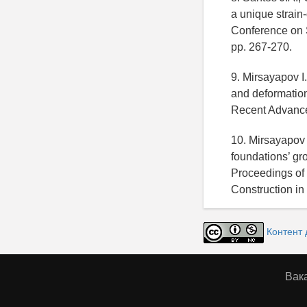
a unique strain
Conference on S
pp. 267-270.
9. Mirsayapov I.
and deformation
Recent Advance
10. Mirsayapov 
foundations’ gr
Proceedings of
Construction in
Контент 
Вак