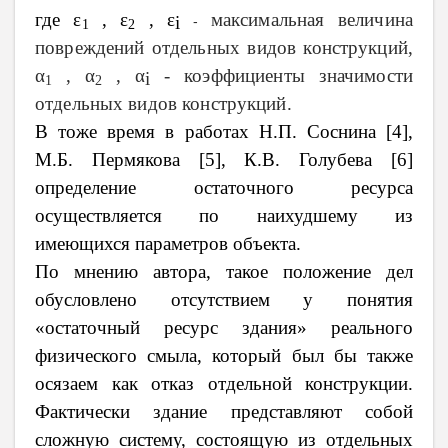
где ɛ
, ɛ
, ɛ
максимальная величина
i
-
1
2
повреждений отдельных видов конструкций,
α
, α
, α
- коэффициенты значимости
i
1
2
отдельных видов конструкций.
В тоже время в работах Н.П. Соснина [4],
М.Б. Пермякова [5], К.В. Голубева [6]
определение остаточного ресурса
осуществляется по наихудшему из
имеющихся параметров объекта.
По мнению автора, такое положение дел
обусловлено отсутствием у понятия
«остаточный ресурс здания» реального
физического смыла, который был бы также
осязаем как отказ отдельной конструкции.
Фактически здание представляют собой
сложную систему, состоящую из отдельных