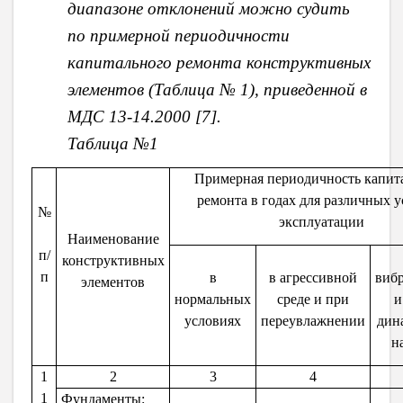
диапазоне отклонений можно судить
по примерной периодичности
капитального ремонта конструктивных
элементов (Таблица № 1), приведенной в
МДС 13-14.2000 [7].
Таблица №1
Примерная периодичность капит
ремонта в годах для различных 
№
эксплуатации
Наименование
п/
конструктивных
п
в
в агрессивной
виб
элементов
нормальных
среде и при
и
условиях
переувлажнении
дин
н
1
2
3
4
1
Фундаменты: