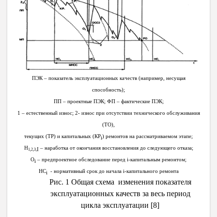
ПЭК – показатель эксплуатационных качеств (например, несущая
способность);
ПП – проектные ПЭК; ФП – фактические ПЭК;
1 – естественный износ; 2- износ при отсутствии технического обслуживания
(ТО),
текущих (ТР) и капитальных (КР
) ремонтов на рассматриваемом этапе;
i
Н
– наработка от окончания восстановления до следующего отказа;
I
1,2,3,
О
– предпроектное обследование перед
i
-капитальным ремонтом;
i
НС
- нормативный срок до начала
i
-капитального ремонта
i
Рис. 1 Общая схема изменения показателя
эксплуатационных качеств за весь период
цикла эксплуатации [8]