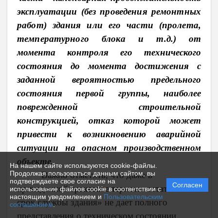
эксплуатации (без проведения ремонтных
работ) здания или его части (пролета,
температурного блока и т.д.)
от
момента контроля его технического
состояния до момента достижения с
заданной вероятностью предельного
состояния первой группы, наиболее
поврежденной строительной
конструкцией, отказ которой может
привести к возникновению аварийной
ситуации на опасном производственном
объекте.
На нашем сайте используются cookie-файлы.
Продолжая пользоваться данным сайтом, вы
Важно отметить, что даже в
подтверждаете свое согласие на
Согласен
приведенной трактовке термин «остаточный
использование файлов cookie в соответствии с
настоящим уведомлением и
Пользовательским
срок службы здания» не дает полного
соглашением
.
представления о техническом состоянии