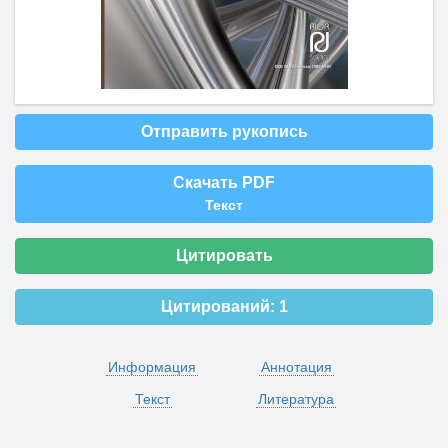
Отправить рукопись
Скачать PDF
Текст
Цитировать
Цитирований:
1
Информация
Аннотация
Текст
Литература