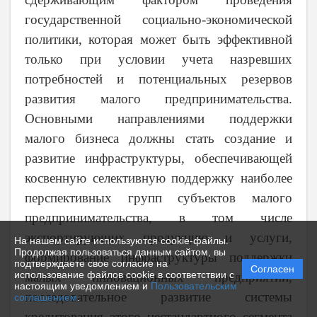
государственной социально-экономической
политики, которая может быть эффективной
только при условии учета назревших
потребностей и потенциальных резервов
развития малого предпринимательства.
Основными направлениями поддержки
малого бизнеса должны стать создание и
развитие инфраструктуры, обеспечивающей
косвенную селективную поддержку наиболее
перспективных групп субъектов малого
предпринимательства, в том числе
экспортирующих продукцию и услуги,
На нашем сайте используются cookie-файлы.
Продолжая пользоваться данным сайтом, вы
формирование инфраструктуры поддержки
подтверждаете свое согласие на
Согласен
использование файлов cookie в соответствии с
малых инновационных предприятий,
настоящим уведомлением и
Пользовательским
последовательное развитие системы
соглашением
.
кредитования этого нестандартного
сегмента