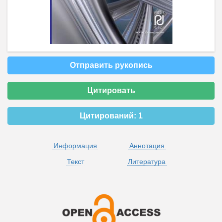
Отправить рукопись
Цитировать
Цитирований:
1
Информация
Аннотация
Текст
Литература