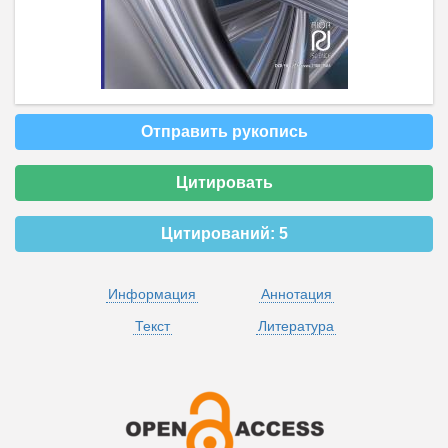
Отправить рукопись
Цитировать
Цитирований:
5
Информация
Аннотация
Текст
Литература