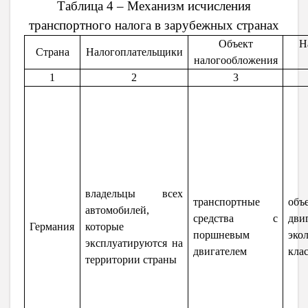
Таблица 4 – Механизм исчисления
транспортного налога в зарубежных странах
Объект
Н
Страна
Налогоплательщики
налогообложения
1
2
3
владельцы всех
транспортные
объ
автомобилей,
средства
с
дви
Германия
которые
поршневым
эко
эксплуатируются на
двигателем
кла
территории страны