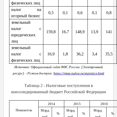
физических лиц
налог на
0,5
0,1
0,6
0,1
0,8
игорный бизнес
земельный
налог с
159,8
16,7
148,9
13,9
141
юридических
лиц
земельный
налог с
16,9
1,8
36,2
3,4
35,5
физических лиц
Источник: Официальный сайт ФНС России. [Электронный
ресурс]. - Режим доступа:
https://rmsp.nalog.ru/statistics.html
Таблица 2 - Налоговые поступления в
консолидированный бюджет Российской Федерации
2014
2015
2016
Показатель
Млрд.
Млрд.
Млрд.
%
%
%
руб.
руб.
руб.