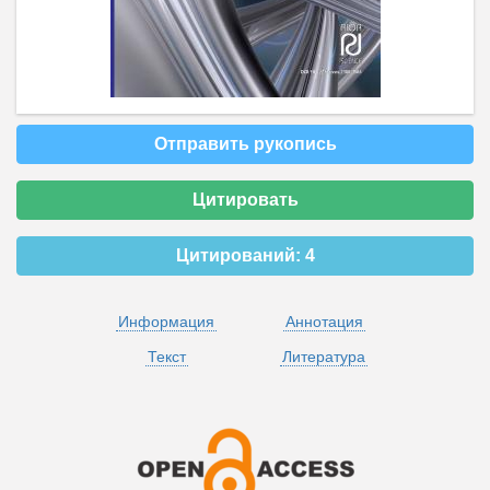
Отправить рукопись
Цитировать
Цитирований:
4
Информация
Аннотация
Текст
Литература