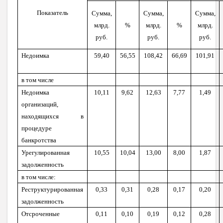
Показатель
Сумма,
Сумма,
Сумма,
млрд.
%
млрд.
%
млрд.
руб.
руб.
руб.
Недоимка
59,40
56,55
108,42
66,69
101,91
в том числе
Недоимка
10,11
9,62
12,63
7,77
1,49
организаций,
находящихся в
процедуре
банкротства
Урегулированная
10,55
10,04
13,00
8,00
1,87
задолженность
в том числе:
Реструктурированная
0,33
0,31
0,28
0,17
0,20
задолженность
Отсроченные
0,11
0,10
0,19
0,12
0,28