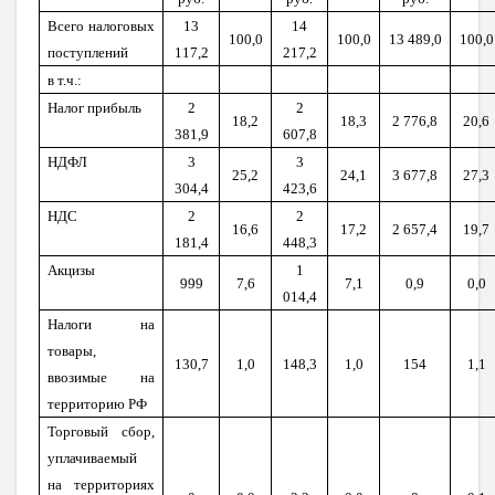
Всего налоговых
13
14
100
,0
100
,0
13 489,0
100
,0
поступлений
117,2
217,2
в т.ч.:
Налог прибыль
2
2
18,2
18,3
2 776,8
20,6
381,9
607,8
НДФЛ
3
3
25,2
24,1
3 677,8
27,3
304,4
423,6
НДС
2
2
16,6
17,2
2 657,4
19,7
181,4
448,3
Акцизы
1
999
7,6
7,1
0,9
0,0
014,4
Налоги на
товары,
130,7
1,0
148,3
1,0
154
1,1
ввозимые на
территорию РФ
Торговый сбор,
уплачиваемый
на территориях