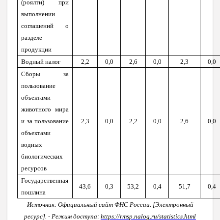
(роялти) при
выполнении
соглашений о
разделе
продукции
Водный налог
2,2
0,0
2,6
0,0
2,3
0,0
Сборы за
пользование
объектами
животного мира
и за пользование
2,3
0,0
2,2
0,0
2,6
0,0
объектами
водных
биологических
ресурсов
Государственная
43,6
0,3
53,2
0,4
51,7
0,4
пошлина
Источник:
Официальный сайт ФНС России. [Электронный
ресурс]. - Режим доступа:
https://rmsp.nalog.ru/statistics.html