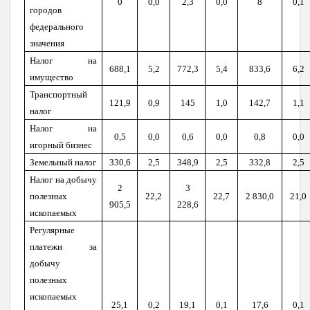
0
0,0
2,3
0,0
8
0,1
городов
федерального
значения
Налог на
688,1
5,2
772,3
5,4
833,6
6,2
имущество
Транспортный
121,9
0,9
145
1,0
142,7
1,1
налог
Налог на
0,5
0,0
0,6
0,0
0,8
0,0
игорный бизнес
Земельный налог
330,6
2,5
348,9
2,5
332,8
2,5
Налог на добычу
2
3
полезных
22,2
22,7
2 830,0
21,0
905,5
228,6
ископаемых
Регулярные
платежи за
добычу
полезных
ископаемых
25,1
0,2
19,1
0,1
17,6
0,1