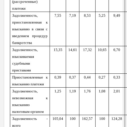
(рассроченные)
платежи
Задолженность,
7,55
7,19
8,53
5,25
9,49
приостановленная к
взысканию в связи с
введением процедур
банкротства
Задолженность,
15,35
14,61
17,32
10,65
6,70
взыскиваемая
судебными
приставами
Приостановленные к
0,39
0,37
0,44
0,27
0,33
взысканию платежи
Задолженность,
1,25
1,19
1,76
1,08
2,01
невозможная к
взысканию
налоговым органом
Задолженность -
105,04
100
162,57
100
124,28
всего