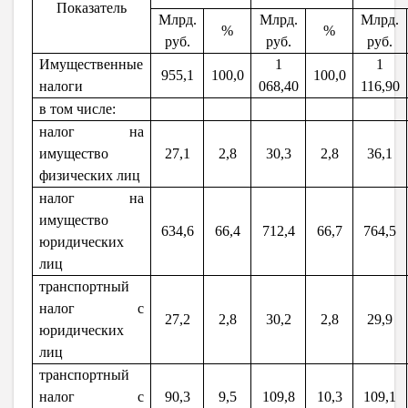
Показатель
Млрд.
Млрд.
Млрд.
%
%
руб.
руб.
руб.
Имущественные
1
1
955,1
100,0
100,0
налоги
068,40
116,90
в том числе:
налог на
имущество
27,1
2,8
30,3
2,8
36,1
физических лиц
налог на
имущество
634,6
66,4
712,4
66,7
764,5
юридических
лиц
транспортный
налог с
27,2
2,8
30,2
2,8
29,9
юридических
лиц
транспортный
налог с
90,3
9,5
109,8
10,3
109,1