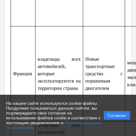
владельцы всех
Новые
мощ
автомобилей,
транспортные
дви
Франция
которые
средства с
эко
эксплуатируются на
поршневым
кла
территории страны
двигателем
На нашем сайте используются cookie-файлы.
Продолжая пользоваться данным сайтом, вы
подтверждаете свое согласие на
Согласен
использование файлов cookie в соответствии с
настоящим уведомлением и
Пользовательским
владельцы всех
соглашением
.
автомобилей,