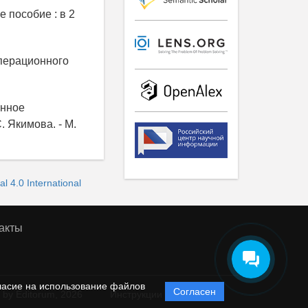
 пособие : в 2
операционного
онное
. Якимова. - М.
 4.0 International
акты
ласие на использование файлов
Согласен
 by Editorum,
2026
Инструкции