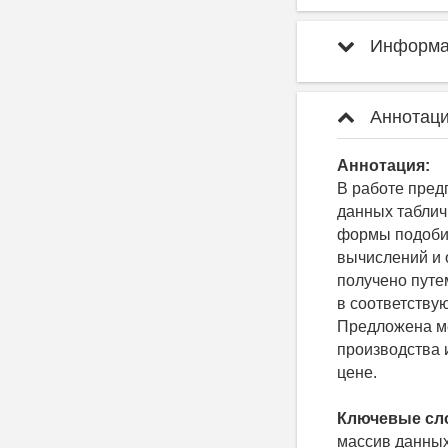
Информац
Аннотаци
Аннотация:
В работе пред
данных таблич
формы подоби
вычислений и 
получено путе
в соответству
Предложена ме
производства 
цене.
Ключевые сл
массив данных