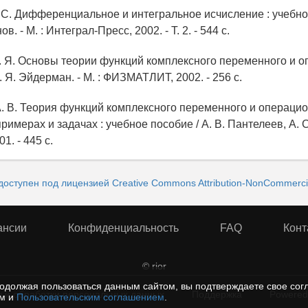
. С. Дифференциальное и интегральное исчисление : учебное
нов. - М. : Интеграл-Пресс, 2002. - Т. 2. - 544 с.
. Я. Основы теории функций комплексного переменного и 
. Я. Эйдерман. - М. : ФИЗМАТЛИТ, 2002. - 256 с.
А. В. Теория функций комплексного переменного и операци
римерах и задачах : учебное пособие / А. В. Пантелеев, А. С
01. - 445 с.
доступен под лицензией Creative Commons Attribution-NonCommercial
ансии
Конфиденциальность
FAQ
Конт
© rior
одолжая пользоваться данным сайтом, вы подтверждаете свое сог
 и обработки персональных данных
Поддержка
Powered
ем и
Пользовательским соглашением
.