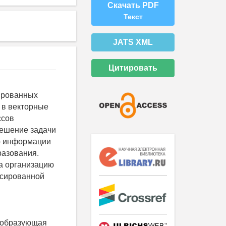
Скачать PDF
Текст
JATS XML
Цитировать
ированных
 в векторные
ссов
Решение задачи
ур информации
разования.
а организацию
ксированной
реобразующая