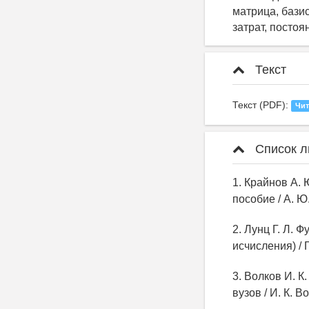
матрица, бази
затрат, посто
Текст
Текст (PDF):
Чит
Список л
1. Крайнов А.
пособие / А. Ю.
2. Лунц Г. Л.
исчисления) / Г
3. Волков И. 
вузов / И. К. В