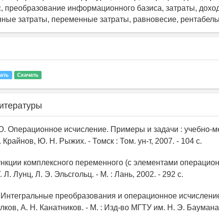
с, преобразование информационного базиса, затраты, доход
янные затраты, переменные затраты, равновесие, рентабель
ать
Скачать
итературы
 Ю. Операционное исчисление. Примеры и задачи : учебно-м
 Крайнов, Ю. Н. Рыжих. - Томск : Том. ун-т, 2007. - 104 с.
 Функции комплексного переменного (с элементами операцио
. Л. Лунц, Л. Э. Эльсгольц. - М. : Лань, 2002. - 292 с.
К. Интегральные преобразования и операционное исчисление
олков, А. Н. Канатников. - М. : Изд-во МГТУ им. Н. Э. Баумана,