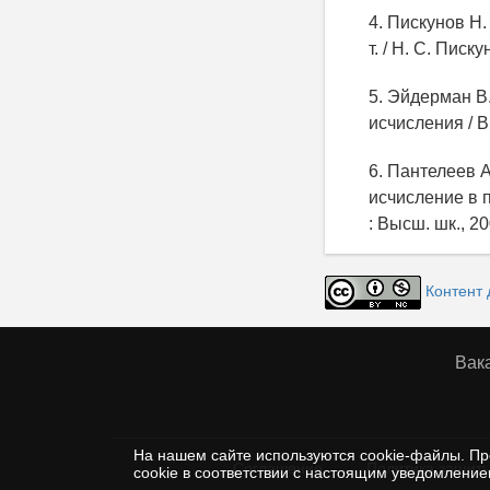
4. Пискунов Н
т. / Н. С. Писку
5. Эйдерман В
исчисления / В
6. Пантелеев 
исчисление в п
: Высш. шк., 20
Контент 
Вак
На нашем сайте используются cookie-файлы. Пр
Соглашение
Политика защиты
cookie в соответствии с настоящим уведомлени