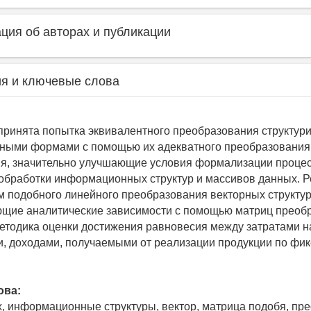
ия об авторах и публикации
я и ключевые слова
принята попытка эквивалентного преобразования структур
ными формами с помощью их адекватного преобразования
я, значительно улучшающие условия формализации проце
обработки информационных структур и массивов данных. 
м подобного линейного преобразования векторных структ
ющие аналитические зависимости с помощью матриц преоб
тодика оценки достижения равновесия между затратами н
и, доходами, получаемыми от реализации продукции по фи
ова:
, информационные структуры, вектор, матрица подобя, п