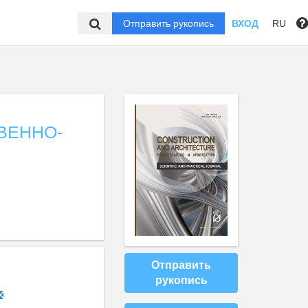
Отправить рукопись
ВХОД
RU
ВЕННО-
Отправить
рукопись