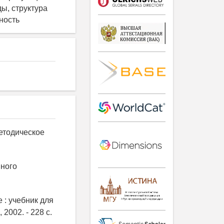
ы, структура
ность
етодическое
нного
 : учебник для
 2002. - 228 с.