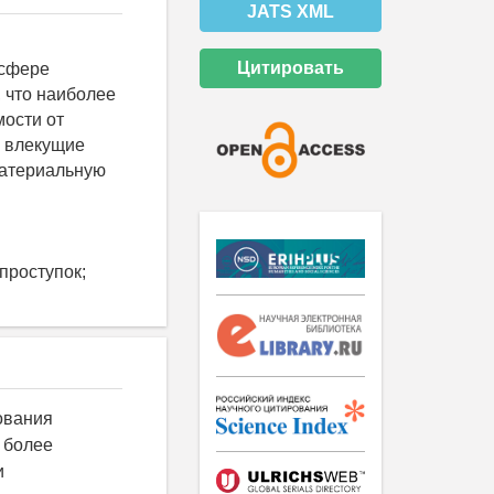
JATS XML
Цитировать
 сфере
 что наиболее
мости от
, влекущие
материальную
проступок;
ования
 более
и