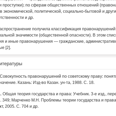
и проступки); по сферам общественных отношений (правон
 экономической, политической, социально-бытовой и други
тственности и др.
спространение получила классификация правонарушений 
иальной значимости (общественной опасности). В этом спис
ия и иные правонарушения — гражданские, административ
е [2].
итературы
. Совокупность правонарушений по советскому праву: понят
ачение. Казань: Изд-во Казан. ун-та, 1988. С. 18.
. Общая теория государства и права: Учебник. 3-е изд., пере
. 349; Марченко М.Н. Проблемы теории государства и права:
т, 2005. С. 704 и др.