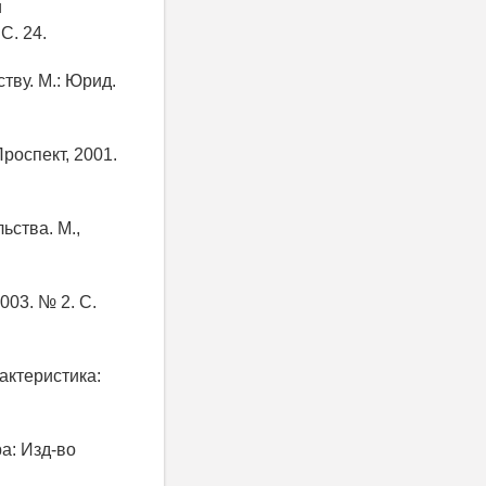
и
С. 24.
тву. М.: Юрид.
роспект, 2001.
ьства. М.,
003. № 2. С.
актеристика:
а: Изд-во