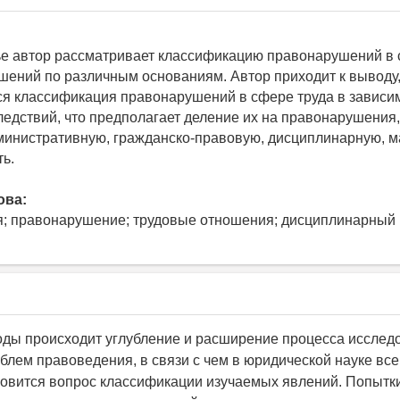
ье автор рассматривает классификацию правонарушений в
шений по различным основаниям. Автор приходит к выводу,
ся классификация правонарушений в сфере труда в зависи
ледствий, что предполагает деление их на правонарушения
министративную, гражданско-правовую, дисциплинарную, 
ть.
ова:
; правонарушение; трудовые отношения; дисциплинарный 
оды происходит углубление и расширение процесса исслед
блем правоведения, в связи с чем в юридической науке все
овится вопрос классификации изучаемых явлений. Попытк