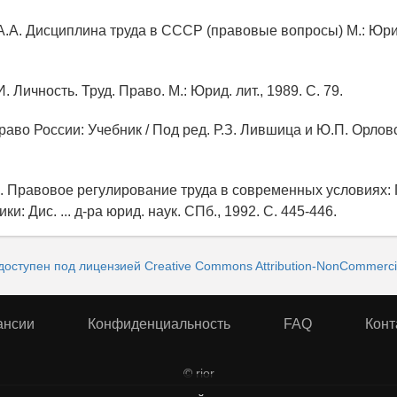
А.А. Дисциплина труда в СССР (правовые вопросы) М.: Юрид.
. Личность. Труд. Право. М.: Юрид. лит., 1989. С. 79.
раво России: Учебник / Под ред. Р.З. Лившица и Ю.П. Орловс
Б. Правовое регулирование труда в современных условиях
ки: Дис. ... д-ра юрид. наук. СПб., 1992. С. 445-446.
доступен под лицензией Creative Commons Attribution-NonCommercial
ансии
Конфиденциальность
FAQ
Конт
© rior