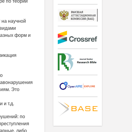
ре по теории
т на научной
 видами
разных форм и
фикация
по
правонарушения
иям. Это
 и т.д.
рушений: по
(преступления
арные, либо