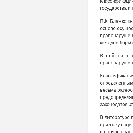
классификации
государства и 
П.К. Блажко з
основе осущес
правонарушени
методов борьбы
В этой связи,
правонарушен
Классификация
определенным 
весьма разноо
предопределяе
законодательст
В литературе 
признаку соци
и прочие прав