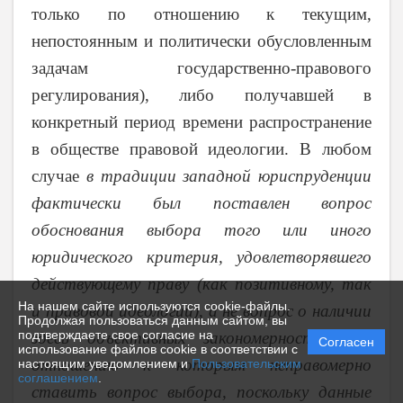
только по отношению к текущим,
непостоянным и политически обусловленным
задачам государственно-правового
регулирования), либо получавшей в
конкретный период времени распространение
в обществе правовой идеологии. В любом
случае
в традиции западной юриспруденции
фактически был поставлен вопрос
обоснования выбора того или иного
юридического критерия, удовлетворявшего
действующему праву (как позитивному, так
На нашем сайте используются cookie-файлы.
и правовой идеологии), а не вопрос о наличии
Продолжая пользоваться данным сайтом, вы
подтверждаете свое согласие на
здесь объективных закономерностей, по
Согласен
использование файлов cookie в соответствии с
отношению к которым неправомерно
настоящим уведомлением и
Пользовательским
соглашением
.
ставить вопрос выбора, поскольку данные