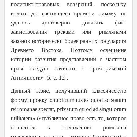
политико-правовых воззрений, поскольку
вплоть до настоящего времени никому не
удалось достоверно доказать факт
заимствования греками или римлянами
законов исторически более ранних государств
Древнего Востока. Поэтому освещение
истории развития представлений о частном
праве следует начинать с греко-римской
Античности» [5, с. 12].
Данный тезис, получивший классическую
формулировку
«
р
ublicum
ius
est
quod
ad
statum
rei
romanae
spectat
,
privatum
qu
od
ad
singulorum
utilitatem
»
(«публичное право есть то, которое
относится к положению римского
государства; частное – которое (относится) к