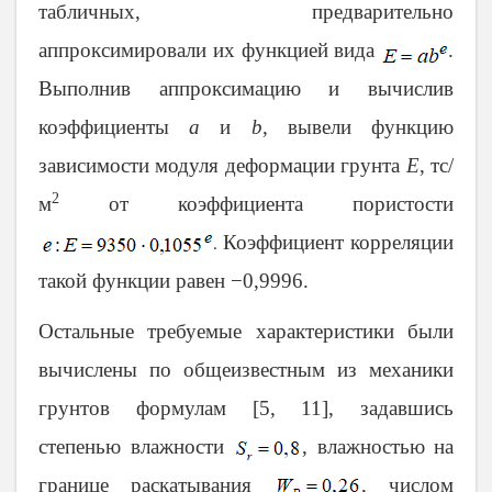
табличных, предварительно
аппроксимировали их функцией вида
.
Выполнив аппроксимацию и вычислив
коэффициенты
a
и
b
, вывели функцию
зависимости модуля деформации грунта
E
, тс/
2
м
от коэффициента пористости
Коэффициент корреляции
.
такой функции равен −0,9996.
Остальные требуемые характеристики были
вычислены по общеизвестным из механики
грунтов формулам [5, 11], задавшись
степенью влажности
, влажностью на
границе раскатывания
, числом