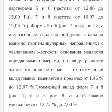
партнёрами 5 и 6 (частоты от 12,86 до
15,09 Гц), 7 и 8 (частоты от 16,97 до
19,05 Гц). Формы 5 и 6 (рис. 7,
в
и
г
, рис. 8,
в
и
г
, изгибные в виде полной длины волны во
взаимно перпендикулярных направлениях) с
увеличением жёсткости основания меняются
порядковыми номерами, но ввиду равности
частот это роли не играет — их суммарный
вклад плавно изменяется в пределах от 1,46 %
до 12,07 %.Суммарный вклад форм 7 и 8
(рис. 7,
д
и
е
, рис. 8,
д
и
е
) плавно
уменьшается с 12,72 % до 2,64 %.