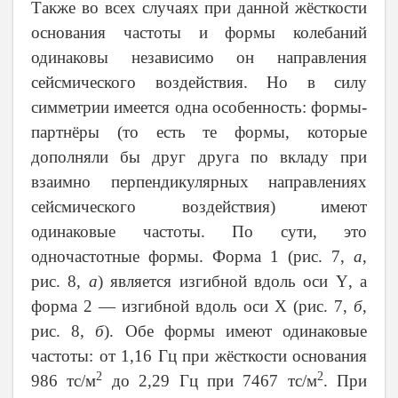
Также во всех случаях при данной жёсткости
основания частоты и формы колебаний
одинаковы независимо он направления
сейсмического воздействия. Но в силу
симметрии имеется одна особенность: формы-
партнёры (то есть те формы, которые
дополняли бы друг друга по вкладу при
взаимно перпендикулярных направлениях
сейсмического воздействия) имеют
одинаковые частоты. По сути, это
одночастотные формы. Форма 1 (рис. 7,
а
,
рис. 8,
а
) является изгибной вдоль оси
Y
, а
форма 2 — изгибной вдоль оси
X
(рис. 7,
б
,
рис. 8,
б
). Обе формы имеют одинаковые
частоты: от 1,16 Гц при жёсткости основания
2
2
986 тс/м
до 2,29 Гц при 7467 тс/м
. При