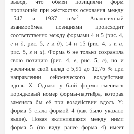
вывод, что обмен позициями форм
произошёл при жёсткостях основания между
2
1547 и 1937 тс/м
. Аналогичный
взаимообмен позициями происходит
соответственно между формами 4 и 5 (рис. 4,
г
и
д
, рис. 5,
г
и
д
), 14 и 15 (рис. 4,
з
и
и
,
рис. 5,
з
и
и
). Форма 6 не только сохранила
свою позицию (рис. 4,
е
, рис. 5,
е
), но и
увеличила свой вклад с 5,91 до 12,76 % при
направлении сейсмического воздействия
вдоль
X
. Однако у 6‑ой формы сменился
порядковый номер формы-партнёра, которая
заменяла бы её при воздействии вдоль
Y
:
форма 5 стала формой 4 (как было указано
выше). Новая вклинившаяся между ними
форма 5 (по виду ранее форма 4) имеет