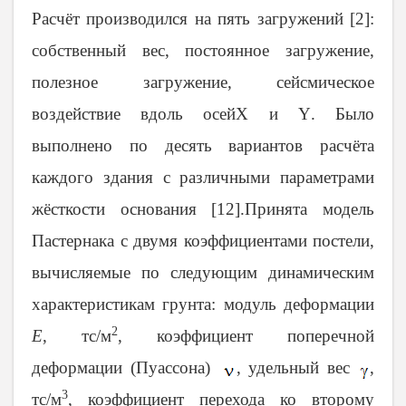
Расчёт производился на пять загружений [2]:
собственный вес, постоянное загружение,
полезное загружение, сейсмическое
воздействие вдоль осей
X
и
Y
. Было
выполнено по десять вариантов расчёта
каждого здания с различными параметрами
жёсткости основания [12].Принята модель
Пастернака с двумя коэффициентами постели,
вычисляемые по следующим динамическим
характеристикам грунта: модуль деформации
2
E
, тс/м
, коэффициент поперечной
деформации (Пуассона)
, удельный вес
,
3
тс/м
, коэффициент перехода ко второму