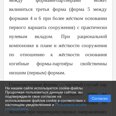
между формами-партнёрами может
вклиниться третья форма (форма 5 между
формами 4 и 6 при более жёстком основании
первого варианта сооружения) с практически
нулевым вкладом. При рациональной
компоновке в плане и жёсткости сооружения
по отношению к жёсткости основания
изгибные формы-партнёры свойственны
низшим (первым) формам.
Одночастотные формы — частный случай пар
На нашем сайте используются cookie-файлы.
Продолжая пользоваться данным сайтом, вы
форм-партнёров. Они обладают теми же
подтверждаете свое согласие на
Согласен
использование файлов cookie в соответствии с
свойствами в части взаимодополнения по
настоящим уведомлением и
Пользовательским
соглашением
.
вкладам при перпендикулярных направлениях