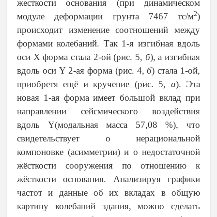
жесткости основания (при динамическом
2
модуле деформации грунта 7467 тс/м
)
происходит изменение соотношений между
формами колебаний. Так 1-я изгибная вдоль
оси
X
форма стала 2‑ой (рис. 5,
б
), а изгибная
вдоль оси
Y
2‑ая форма (рис. 4,
б
) стала 1‑ой,
приобретя ещё и кручение (рис. 5,
а
). Эта
новая 1‑ая форма имеет большой вклад при
направлении сейсмического воздействия
вдоль
Y
(модальная масса 57,08 %), что
свидетельствует о нерациональной
компоновке (асимметрии) и о недостаточной
жёсткости сооружения по отношению к
жёсткости основания. Анализируя графики
частот и данные об их вкладах в общую
картину колебаний здания, можно сделать