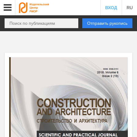
ВХОД
RU
Отправить рукопись