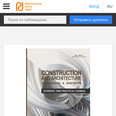
ВХОД
RU
Отправить рукопись