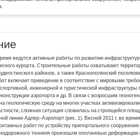
в.
ние
ремя ведутся активные работы по развитию инфраструктуры
еского курорта. Строительные работы охватывают террито
Кудепстинского районов, а также Краснополянский поселковы
от включает приведение в соответствие с мировыми треб
 спортивной, инженерной и туристической инфраструктуры г
конструкции аэропорта и др. В связи с возросшим техноге
на геологическую среду на многих участках активизировали
астности, сложная ситуация сложилась на строящейся площ
ой линии Адлер–Аэропорт (рис. 1). Весной 2011 г. во вре
онтажных работ по устройству припортального сооружения 
нодорожного тоннеля произошли оползневые деформации г