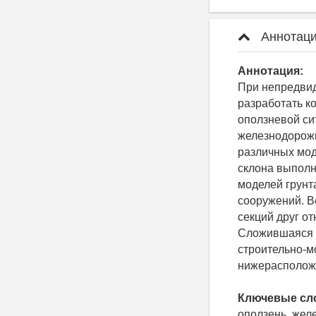
Аннотаци
Аннотация:
При непредвид
разработать к
оползневой си
железнодорожн
различных мод
склона выполн
моделей грунт
сооружений. В
секций друг о
Сложившаяся с
строительно-м
нижерасполож
Ключевые сл
оползень, жел