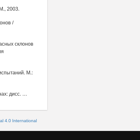
., 2003.
онов /
пасных склонов
ия
испытаний. М.:
нах: дисс. …
 4.0 International