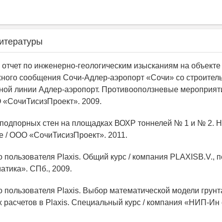
итературы
й отчет по инженерно-геологическим изысканиям на объект
ного сообщения Сочи-Адлер-аэропорт «Сочи» со строител
ой линии Адлер-аэропорт. Противооползневые мероприяти
 «СочиТисизПроект». 2009.
 подпорных стен на площадках ВОХР тоннелей № 1 и № 2. 
 / ООО «СочиТисизПроект». 2011.
о пользователя Plaxis. Общий курс / компания PLAXISB.V., 
ика». СПб., 2009.
во пользователя Plaxis. Выбор математической модели грунт
х расчетов в Plaxis. Специальный курс / компания «НИП-Ин