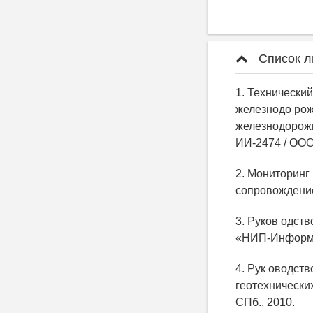
Список л
1. Технически
железнодо рож
железнодорожн
ИИ-2474 / ООО
2. Мониторинг
сопровождение
3. Руков одств
«НИП-Информат
4. Рук оводст
геотехнически
СПб., 2010.