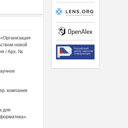
е «Организация
ьством новой
я / Арх. №
Научное
пер. компания
а для
 форматика».