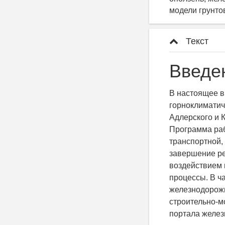
модели грунто
Текст
Введе
В настоящее в
горноклиматич
Адлерского и 
Программа раб
транспортной,
завершение ре
воздействием 
процессы. В ч
железнодорожн
строительно-м
портала желез