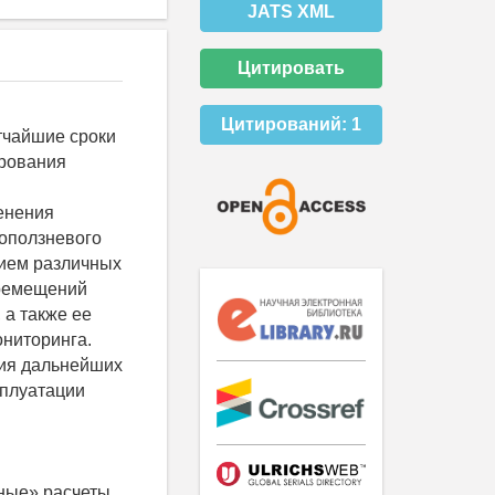
JATS XML
Цитировать
Цитирований:
1
тчайшие сроки
ирования
енения
 оползневого
нием различных
еремещений
 а также ее
ониторинга.
ния дальнейших
сплуатации
ные» расчеты,