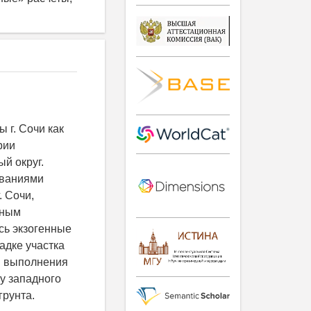
 г. Сочи как
рии
й округ.
ованиями
. Сочи,
нным
сь экзогенные
адке участка
мя выполнения
у западного
рунта.