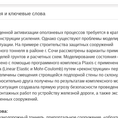
я и ключевые слова
енной активизации оползневых процессов требуется в кра
онструкции усиления. Однако существуют проблемы модел
туации. На примере строительства защитных сооружений
ого тоннеля в районе г. Сочи рассмотрены варианты прим
елей грунтов и расчетных схем. Моделирование состояния
ено с помощью программного комплекса Plaxis с примене
а (Linear Elastic и Mohr-Coulomb) путем «реконструкции» п
еличины смещения строящейся подпорной стены по склону,
тносительно друга получены по результатам комплексного м
итуация создавала прямую угрозу безопасности проведе
онтажных работ по устройству железной дороги, а также эк
енных сооружений.
ова:
езнодорожный тоннель, припортальное сооружение, «обрат