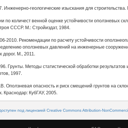
7. Инженерно-геологические изыскания для строительства. М
ии по количест венной оценке устойчивости оползневых скл
оя СССР. М.: Стройиздат, 1984.
006-2010. Рекомендации по расчету устойчивости оползнео
пределению оползневых давлений на инженерные сооружен
дорог. М., 2011.
96. Грунты. Методы статистической обработки результатов 
тов, 1997.
.В. Оползневая опасность и риск смещений грунтов на скло
ук. Краснодар: КубГАУ, 2005.
доступен под лицензией Creative Commons Attribution-NonCommercial