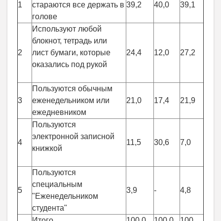
1
стараются все держать в
39,2
40,0
39,1
голове
Используют любой
блокнот, тетрадь или
2
лист бумаги, которые
24,4
12,0
27,2
оказались под рукой
Пользуются обычным
3
еженедельником или
21,0
17,4
21,9
ежедневником
Пользуются
электронной записной
4
11,5
30,6
7,0
книжкой
Пользуются
специальным
5
3,9
-
4,8
"Еженедельником
студента"
Итого
100,0
100,0
100