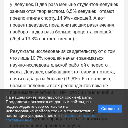
у девушек. В два раза меньше студентов-девушек
занимаются творчеством. 6,5% девушек отдают
предпочтение спорту, 14,9% - юношей. А вот
процент девушек, предпочитающих развлечения,
наоборот, в два раза больше процента юношей
(26,4 и 13,8% соответственно).
Результаты исследования свидетельствуют о том,
что лишь 10,7% юношей начали заниматься
научно-исследовательской работой с первого
курса. Девушек, выбравших этот вариант ответа,
почти в два раза больше (19,8%). К сожалению,
больше половины всех респондентов пока не
принимали участие в НИР - это 58,7% юношей и
На нашем сайте используются cookie-файлы.
54,8% девушек.
Продолжая пользоваться данным сайтом, вы
подтверждаете свое согласие на
Согласен
использование файлов cookie в соответствии с
Заметны различия между юношами и девушками
настоящим уведомлением и
Пользовательским
в том, к кому они обращаются за советом при
соглашением
.
возникновении проблем в научно-