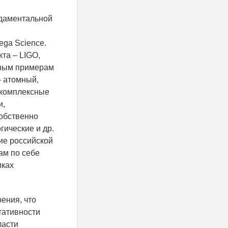
ндаментальной
ega Science.
та – LIGO,
вным примерам
– атомный,
а комплексные
и,
обственно
гические и др.
ие российской
ам по себе
мках
рения, что
тативности
ласти