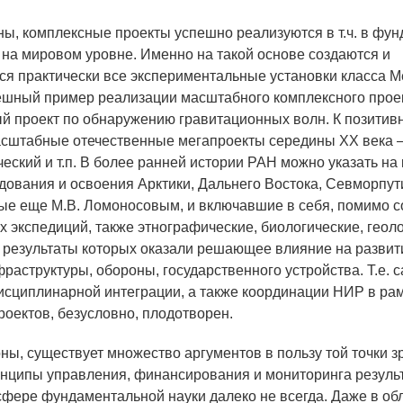
ны, комплексные проекты успешно реализуются в т.ч. в фу
, на мировом уровне. Именно на такой основе создаются и
ся практически все экспериментальные установки класса M
шный пример реализации масштабного комплексного проек
 проект по обнаружению гравитационных волн. К позити
асштабные отечественные мегапроекты середины XX века 
ческий и т.п. В более ранней истории РАН можно указать н
дования и освоения Арктики, Дальнего Востока, Севморпут
е еще М.В. Ломоносовым, и включавшие в себя, помимо с
 экспедиций, также этнографические, биологические, геоло
 результаты которых оказали решающее влияние на развит
раструктуры, обороны, государственного устройства. Т.е. с
сциплинарной интеграции, а также координации НИР в ра
оектов, безусловно, плодотворен.
ны, существует множество аргументов в пользу той точки з
нципы управления, финансирования и мониторинга резуль
фере фундаментальной науки далеко не всегда. Даже в об