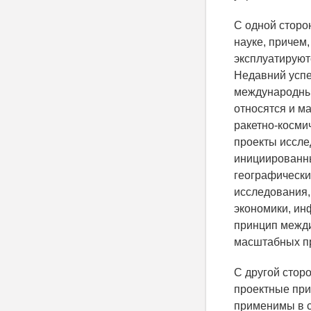
С одной сторо
науке, причем
эксплуатируют
Недавний успе
международный
относятся и м
ракетно-косми
проекты иссле
инициированны
географических
исследования,
экономики, инф
принцип межди
масштабных пр
С другой сторо
проектные при
применимы в с