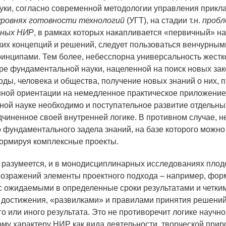
уки, согласно современной методологии управления прик
уровнях готовности технологий
(УГТ), на стадии т.н.
пробл
нных НИР
, в рамках которых накапливается «первичный» на
ких концепций и решений, следует пользоваться венчурными
инципами. Тем более, небесспорна универсальность жестк
ре фундаментальной науки, нацеленной на поиск новых за
оды, человека и общества, получение новых знаний о них, п
ной ориентации на немедленное практическое приложение
ой науке необходимо и поступательное развитие отдельны
дчиненное своей внутренней логике. В противном случае, н
фундаментального задела знаний, на базе которого можно
ормируя комплексные проекты.
, разумеется, и в монодисциплинарных исследованиях плод
озражений элементы проектного подхода – например, фо
 с ожидаемыми в определенные сроки результатами и четк
 достижения, «развилками» и правилами принятия решений
о или иного результата. Это не противоречит логике научно
му характеру НИР как вида деятельности, творческой прир