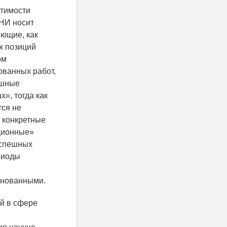
стимости
НИ носит
яющие, как
х позиций
ом
ованных работ,
пешные
», тогда как
тся не
 конкретные
ционные»
успешных
ериоды
снованными.
ий в сфере