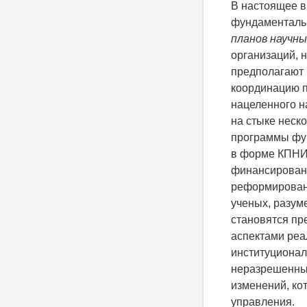
В настоящее в
фундаменталь
планов научны
организаций, 
предполагают 
координацию п
нацеленного н
на стыке неск
программы фун
в форме КПНИ,
финансировани
реформировани
ученых, разум
становятся пре
аспектами ре
институционал
неразрешенные
изменений, кот
управления.