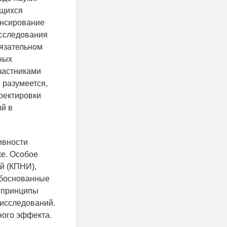
ющихся
ансирование
исследования
бязательном
ных
частниками
 разумеется,
ректировки
й в
ивности
ке. Особое
й (КПНИ),
обоснованные
) принципы
исследований.
ного эффекта.