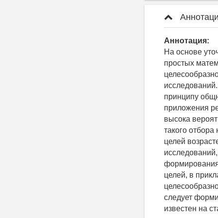
Аннотаци
Аннотация:
На основе уто
простых матем
целесообразн
исследований.
принципу общн
приложения ре
высока вероят
такого отбора
целей возраст
исследований,
формирования
целей, в прик
целесообразно
следует форми
известен на с