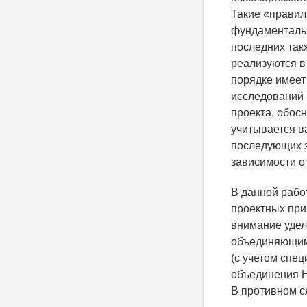
Такие «правил
фундаментальн
последних так
реализуются в
порядке имеет
исследований 
проекта, обос
учитывается в
последующих э
зависимости о
В данной рабо
проектных при
внимание удел
объединяющим
(с учетом спе
объединения Н
В противном с