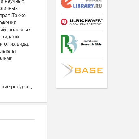
ии научных
зличных
трат. Также
ложения
ий, полезных
и видами
 от их вида.
ультаты
елями
бщие ресурсы,