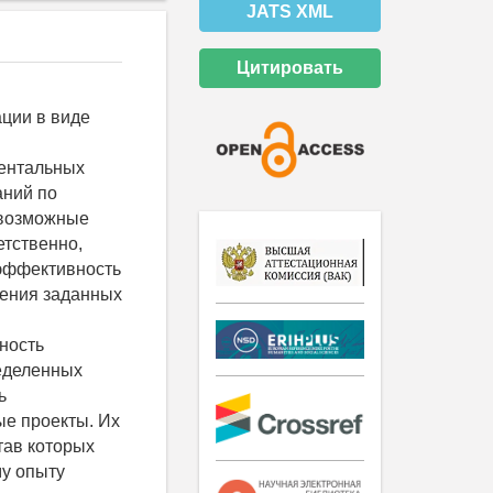
JATS XML
Цитировать
ции в виде
ентальных
аний по
 возможные
етственно,
 эффективность
жения заданных
ность
еделенных
ь
е проекты. Их
тав которых
му опыту