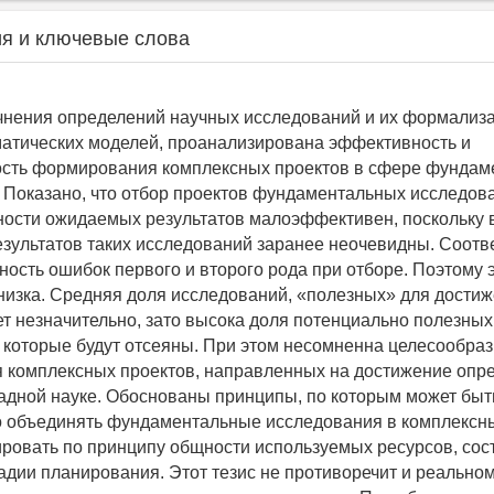
я и ключевые слова
чнения определений научных исследований и их формализа
атических моделей, проанализирована эффективность и
ость формирования комплексных проектов в сфере фундам
 Показано, что отбор проектов фундаментальных исследов
ости ожидаемых результатов малоэффективен, поскольку
зультатов таких исследований заранее неочевидны. Соотв
ность ошибок первого и второго рода при отборе. Поэтому
 низка. Средняя доля исследований, «полезных» для дости
ет незначительно, зато высока доля потенциально полезных
 которые будут отсеяны. При этом несомненна целесообраз
 комплексных проектов, направленных на достижение опр
ладной науке. Обоснованы принципы, по которым может быт
 объединять фундаментальные исследования в комплексны
ровать по принципу общности используемых ресурсов, сос
тадии планирования. Этот тезис не противоречит и реально