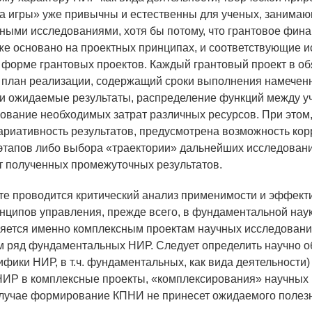
а игры» уже привычны и естественны для ученых, занима
ыми исследованиями, хотя бы потому, что грантовое фин
же основано на проектных принципах, и соответствующие 
 форме грантовых проектов. Каждый грантовый проект в о
 план реализации, содержащий сроки выполнения намечен
и ожидаемые результаты, распределение функций между у
нование необходимых затрат различных ресурсов. При этом,
ариативность результатов, предусмотрена возможность кор
тапов либо выбора «траектории» дальнейших исследовани
т полученных промежуточных результатов.
те проводится критический анализ применимости и эффект
нципов управления, прежде всего, в фундаментальной нау
яется именно комплексным проектам научных исследовани
 ряд фундаментальных НИР. Следует определить научно 
цифики НИР, в т.ч. фундаментальных, как вида деятельности
ИР в комплексные проекты, «комплексирования» научных 
лучае формирование КПНИ не принесет ожидаемого полез