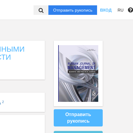
Отправить рукопись
ВХОД
RU
ЧНЫМИ
СТИ
2
а
Отправить
рукопись