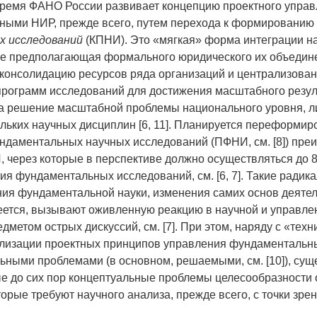
ремя ФАНО России развивает концепцию проектного упра
ными НИР, прежде всего, путем перехода к формированию
х исследований
(КПНИ). Это «мягкая» форма интеграции н
не предполагающая формального юридического их объеди
консолидацию ресурсов ряда организаций и централизова
рограмм исследований для достижения масштабного резул
а решение масштабной проблемы национального уровня, 
ольких научных дисциплин [6, 11]. Планируется переформи
даментальных научных исследований (ПФНИ, см. [8]) пре
 через которые в перспективе должно осуществляться до 
я фундаментальных исследований, см. [6, 7]. Такие радик
я фундаментальной науки, изменения самих основ деяте
еется, вызывают оживленную реакцию в научной и управле
дметом острых дискуссий, см. [7]. При этом, наряду с «тех
ализации проектных принципов управления фундаментальн
ьными проблемами (в основном, решаемыми, см. [10]), сущ
 до сих пор концептуальные проблемы целесообразности
орые требуют научного анализа, прежде всего, с точки зре