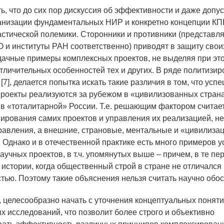
ь, что до сих пор дискуссия об эффективности и даже допу
анизации фундаментальных НИР и конкретно концепции КП
астической полемики. Сторонники и противники (представл
 и институты РАН соответственно) приводят в защиту свои
дачные примеры комплексных проектов, не выделяя при эт
тличительных особенностей тех и других. В ряде политизир
 [7], делается попытка искать такие различия в том, что ус
роекты реализуются за рубежом в «цивилизованных странах
в «тоталитарной» России. Т.е. решающим фактором считае
ирования самих проектов и управления их реализацией, не
авления, а внешние, страновые, ментальные и «цивилиза
 Однако и в отечественной практике есть много примеров 
аучных проектов, в т.ч. упомянутых выше – причем, в те п
 истории, когда общественный строй в стране не отличался
тью. Поэтому такие объяснения нельзя считать научно обо
, целесообразно начать с уточнения концептуальных понят
ых исследований, что позволит более строго и объективно