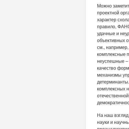
Можно заметит
проектной орг
характер схол
правило, ФАНО
удачные и неу
объективных о
см., например,
комплексные п
неуспешные – 
качество форм
механизмы упр
детерминанты.
комплексных н
отечественной
демократичнос
На наш взгляд
науки и научн