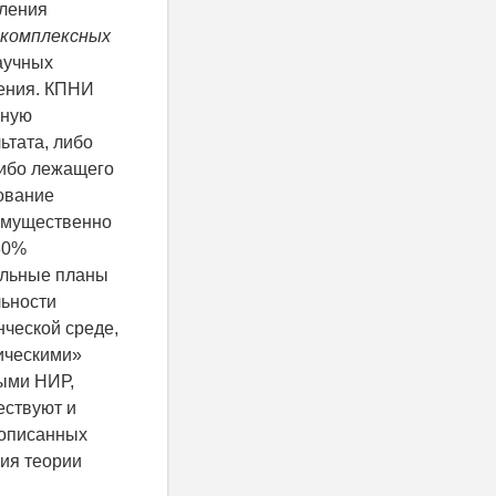
вления
комплексных
аучных
нения. КПНИ
нную
ьтата, либо
либо лежащего
рование
имущественно
80%
альные планы
льности
нческой среде,
ническими»
ыми НИР,
ествуют и
 описанных
ния теории