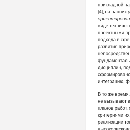
прикладной на
[4], на ранних
ориентирова
виде техничес
проектными пр
подхода в сфе
развития прир
непосредствен
фундаментальн
дисциплин, по
сформировано 
интеграцию, ф
В то же время
не вызывают в
планов работ,
критериями их
реализации тог
высокорисково