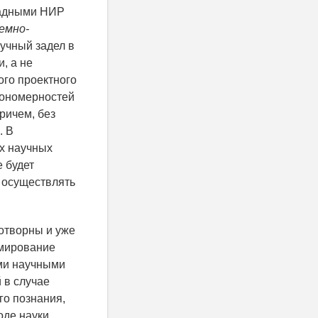
ладными НИР
емно-
учный задел в
, а не
ого проектного
кономерностей
ричем, без
. В
х научных
е будет
 осуществлять
отворны и уже
рмирование
ими научными
 в случае
го познания,
оде науки.