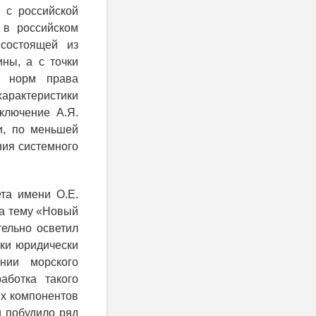
 с российской
 в российском
 состоящей из
ны, а с точки
и норм права
характеристики
аключение А.Я.
и, по меньшей
ния системного
та имени О.Е.
на тему «Новый
тельно осветил
ки юридически
нии морского
аботка такого
х компонентов
и побудило ряд