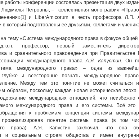
ле работы конференции состоялась презентация двух изда
ю Людмилы Петровны, –
коллективная монография «Право
менения»[1] и
Liber
Amicorum
в честь профессора Л.П. А
и в который подготовлены её друзьями, коллегами и ученик
 на тему «Система международного права в фокусе общей
д.ю.н., профессор, первый заместитель директо
ства и сравнительного правоведения при Правительстве 
ссоциации международного права
А.Я. Капустин.
Он по
стема международного права» – одна из важнейши
 глубже и всесторонне познать международное право
вление. Между тем это понятие не может считаться 
м образом, поскольку каждая новая историческая эпоха 
одержание международных отношений, что неизбежно 
амого международного права и его системы. Всё это 
 обращения к проблемам концепции системы междунар
 проанализировав понятие системы права (в том чи
ого права), А.Я. Капустин заключил, что она обу
им и социальным строем общества и имеет внутренню