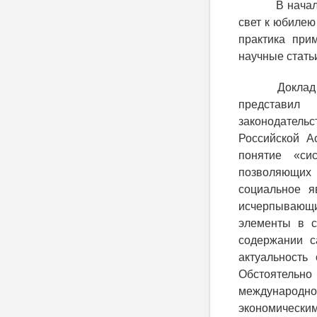
В нача
свет к юбиле
практика при
научные стать
Доклад
представил 
законодатель
Российской А
понятие «си
позволяющих
социальное я
исчерпывающи
элементы в с
содержании с
актуальность
Обстоятельно
международн
экономическ