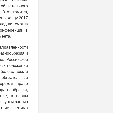
обязательного
Этот комитет,
ен к концу 2017
следняя смогла
конференции в
мента.
направленности
разнообразия и
е: Российской
бых положений
боловством, и
и обязательный
орском праве
разнообразия,
ение; в новом
ресурсы частью
ствие режима