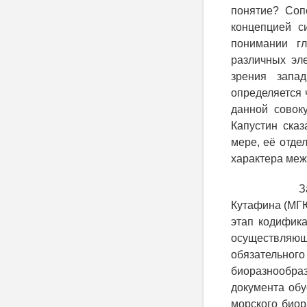
понятие? Соп
концепцией с
понимании гл
различных эл
зрения запа
определяется 
данной совоку
Капустин ска
мере, её отде
характера меж
З
Кутафина (МГЮ
этап кодифика
осуществляющ
обязательно
биоразнообра
документа об
морского биор