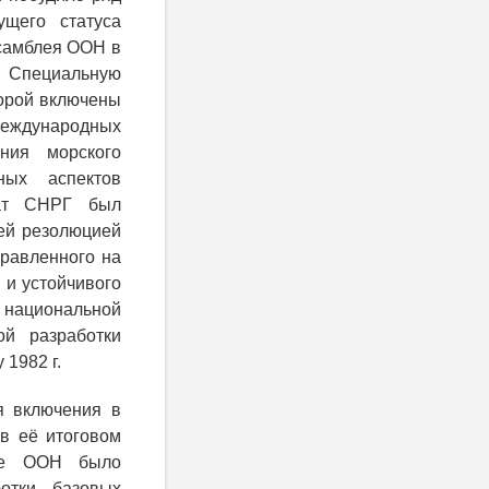
ущего статуса
ссамблея ООН в
ь Специальную
торой включены
международных
ния морского
ных аспектов
дат СНРГ был
ей резолюцией
равленного на
 и устойчивого
 национальной
й разработки
1982 г.
я включения в
в её итоговом
лее ООН было
отки базовых