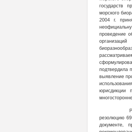
государств п
морского биор
2004 г. прин
неофициальную
проведение о
организаций
биоразнообр
рассматрива
сформулирова
подтвердила 
выявление про
использовани
юрисдикции 
многосторонне
резолюцию 69
документе, 
рекомендова