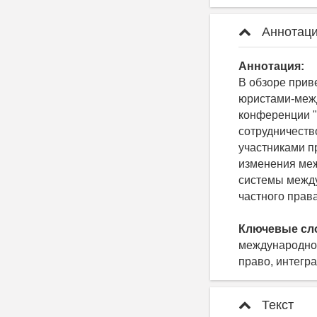
Аннотаци
Аннотация:
В обзоре при
юристами-межд
конференции "
сотрудничеств
участниками п
изменения меж
системы между
частного права
Ключевые сл
международное
право, интегр
Текст