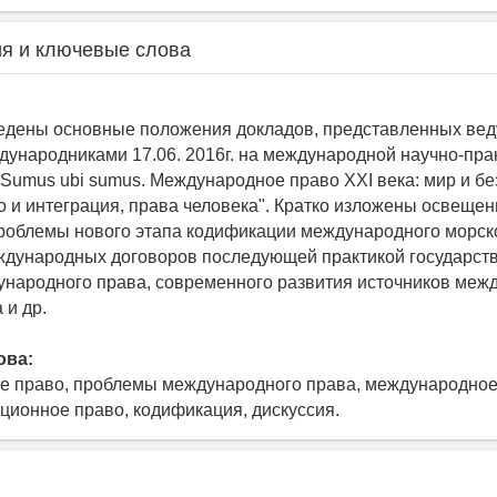
я и ключевые слова
ведены основные положения докладов, представленных ве
ународниками 17.06. 2016г. на международной научно-пра
Sumus ubi sumus. Международное право XXI века: мир и бе
о и интеграция, права человека". Кратко изложены освеще
роблемы нового этапа кодификации международного морско
дународных договоров последующей практикой государств
народного права, современного развития источников меж
 и др.
ова:
 право, проблемы международного права, международное
ационное право, кодификация, дискуссия.