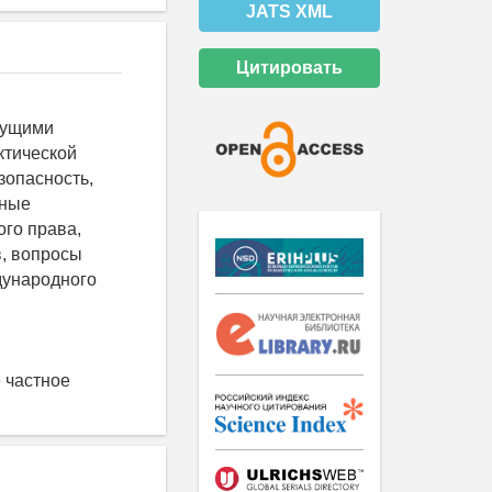
JATS XML
Цитировать
дущими
ктической
зопасность,
нные
го права,
, вопросы
дународного
 частное