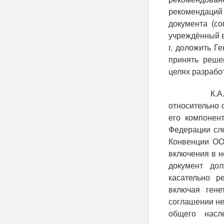
рекомендаций
документа (с
учреждённый в 
г. доложить Г
принять реше
целях разрабо
К.А
относительно 
его компонен
Федерации сл
Конвенции ОО
включения в н
документ до
касательно р
включая гене
соглашении не
общего насл