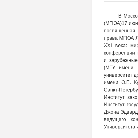
В Моско
(МГЮА)17 июня
посвящённая 
права МГЮА Л
ХХ
I
века: мир
конференции 
и зарубежные
(МГУ имени 
университет д
имени О.Е. К
Санкт-Петербу
Институт зак
Институт гос
Джона Эдварда
ведущего ко
Университета 