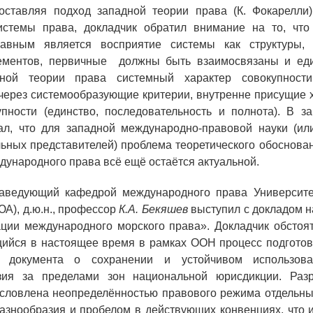
оставляя подход западной теории права (К. Фокарелли)
истемы права, докладчик обратил внимание на то, что
авным является восприятие системы как структуры,
ементов, первичные
должны быть взаимосвязаны и еди
дной теории права системный характер совокупност
через системообразующие критерии, внутренне присущие 
пности (единство, последовательность и полнота). В з
зал, что для западной международно-правовой науки (ил
льных представителей) проблема теоретического обоснова
дународного права всё ещё остаётся актуальной.
аведующий кафедрой международного права Университе
А), д.ю.н., профессор
К.А. Бекяшев
выступил с докладом 
ции международного морского права». Докладчик обстоя
ийся в настоящее время в рамках ООН процесс подготов
го документа о сохранении и устойчивом использова
зия за пределами зон национальной юрисдикции. Разр
условлена неопределённостью правового режима отдельны
азнообразия и пробелом в действующих конвенциях, что 