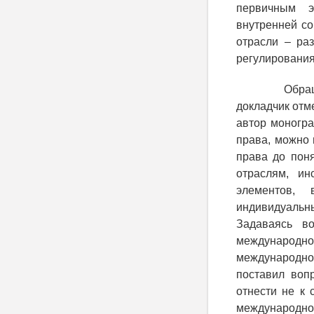
первичным э
внутренней со
отрасли – ра
регулирования
Обра
докладчик отм
автор моногр
права, можно
права до пон
отраслям, ин
элементов,
индивидуальн
Задаваясь в
международног
международног
поставил воп
отнести не к 
международно