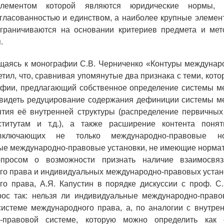
лементом которой являются юридические нормы, 
гласованностью и единством, а наиболее крупные элемен
зграничиваются на основании критериев предмета и мет
.
щаясь к монографии С.В. Черниченко «Контуры междунаро
етил, что, сравнивая упомянутые два признака с теми, кото
афии, предлагающий собственное определение системы м
 видеть редуцирование содержания дефиниции системы м
ятия её внутренней структуры (распределение первичных
ститутам и т.д.), а также расширение контента поня
 включающих не только международно-правовые 
ые международно-правовые установки, не имеющие нормат
опросом о возможности признать наличие взаимосвяз
о права и индивидуальных международно-правовых устан
о права, А.Я. Капустин в порядке дискуссии с проф. С
рос так: нельзя ли индивидуальные международно-право
системе международного права, а, по аналогии с внутре
-правовой системе, которую можно определить как 