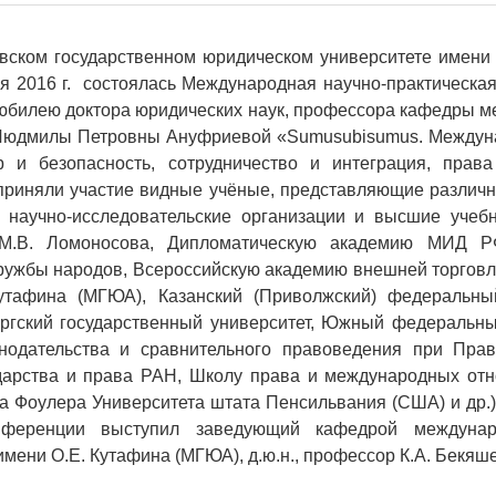
вском государственном юридическом университете имени
 2016 г.
состоялась Международная научно-практическа
юбилею доктора юридических наук, профессора кафедры м
юдмилы Петровны Ануфриевой «
Sumus
ubi
sumus
. Междун
 и безопасность, сотрудничество и интеграция, права
приняли участие видные учёные, представляющие различн
 научно-исследовательские организации и высшие учеб
М.В. Ломоносова, Дипломатическую академию МИД РФ
ружбы народов, Всероссийскую академию внешней торговл
утафина (МГЮА), Казанский (Приволжский) федеральный
ргский государственный университет, Южный федеральны
онодательства и сравнительного правоведения при Прав
ударства и права РАН, Школу права и международных от
 Фоулера Университета штата Пенсильвания (США) и др.
нференции выступил заведующий кафедрой междунар
имени О.Е. Кутафина (МГЮА), д.ю.н., профессор К.А. Бекяш