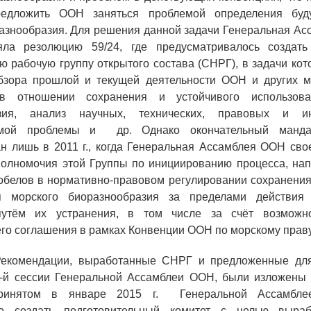
редложить ООН заняться проблемой определения буд
азнообразия. Для решения данной задачи Генеральная А
яла резолюцию 59/24, где предусматривалось создат
 рабочую группу открытого состава (СНРГ), в задачи ко
бзора прошлой и текущей деятельности ООН и других 
 в отношении сохранения и устойчивого использова
азия, анализ научных, технических, правовых и и
емой проблемы и
др. Однако окончательный ман
н лишь в 2011 г., когда Генеральная Ассамблея ООН сво
полномочия этой Группы по инициированию процесса, нап
белов в нормативно-правовом регулировании сохранения
я морского биоразнообразия за пределами действия
путём их устранения, в том числе за счёт возможно
го соглашения в рамках Конвенции ООН по морскому праву 
Рекомендации, выработанные СНРГ и предложенные дл
-й сессии Генеральной Ассамблеи ООН, были изложены 
принятом в январе 2015 г.
Генеральной Ассамб
но создать подготовительный комитет с целью выраб