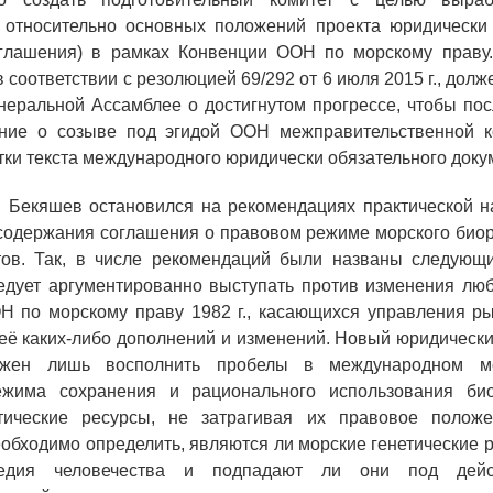
 относительно основных положений проекта юридически 
оглашения) в рамках Конвенции ООН по морскому праву. 
соответствии с резолюцией 69/292 от 6 июля 2015 г., долж
енеральной Ассамблее о достигнутом прогрессе, чтобы по
ние о созыве под эгидой ООН межправительственной 
тки текста международного юридически обязательного доку
. Бекяшев остановился на рекомендациях практической 
содержания соглашения о правовом режиме морского био
тов. Так, в числе рекомендаций были названы следующи
едует аргументированно выступать против изменения лю
Н по морскому праву 1982 г., касающихся управления ры
её каких-либо дополнений и изменений. Новый юридическ
лжен лишь восполнить пробелы в международном м
ежима сохранения и рационального использования био
тические ресурсы, не затрагивая их правовое полож
обходимо определить, являются ли морские генетические 
едия человечества и подпадают ли они под дей