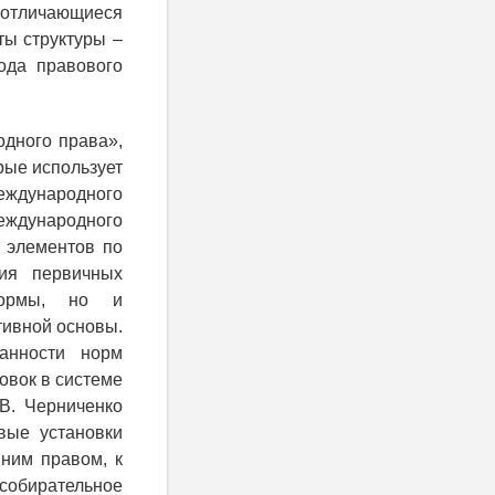
отличающиеся
ты структуры –
ода правового
дного права»,
рые использует
еждународного
еждународного
 элементов по
тия первичных
нормы, но и
ивной основы.
анности норм
овок в системе
.В. Черниченко
вые установки
нним правом, к
собирательное