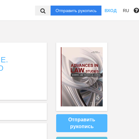
Отправить рукопись
ВХОД
RU
Е.
Ю
Отправить
рукопись