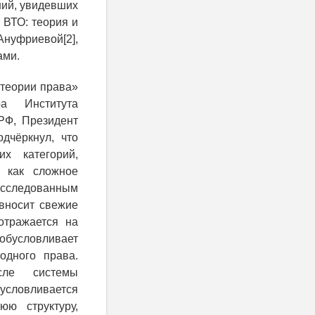
ний, увидевших
 ВТО: теория и
нуфриевой[2],
ами.
 теории права»
ра Института
РФ, Президент
дчёркнул, что
х категорий,
 как сложное
исследованным
вносит свежие
отражается на
обусловливает
одного права.
сле
системы
словливается
ю структуру,