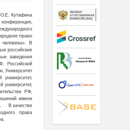
 О.Е. Кутафина
я конференция,
еждународного
ародное право
 человека». В
ые российские
ные заведения
, Российский
и, Университет
 университет,
й университет,
ительстве РФ,
ношений имени
).
В качестве
одного права
ев.